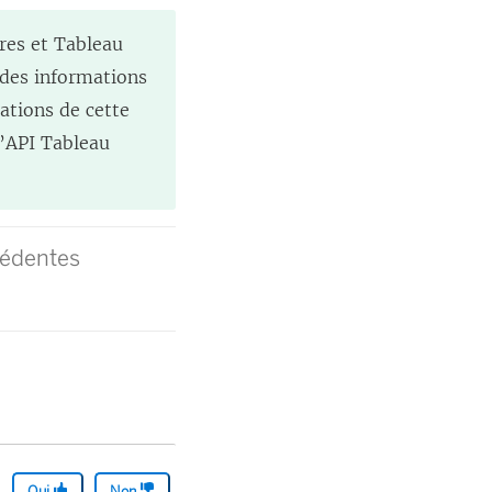
ures et
Tableau
 des informations
mations de cette
l’API Tableau
cédentes
Oui
Non