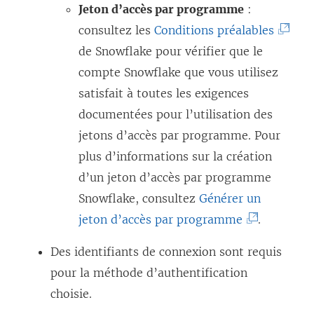
ê
Jeton d’accès par programme
:
t
(
consultez les
Conditions préalables
r
L
de Snowflake pour vérifier que le
e
e
compte Snowflake que vous utilisez
)
l
satisfait à toutes les exigences
i
documentées pour l’utilisation des
e
jetons d’accès par programme. Pour
n
plus d’informations sur la création
s
d’un jeton d’accès par programme
’
Snowflake, consultez
Générer un
(
o
jeton d’accès par programme
.
L
u
Des identifiants de connexion sont requis
e
v
pour la méthode d’authentification
l
r
choisie.
i
e