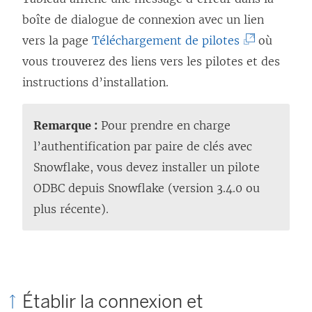
e
boîte de dialogue de connexion avec un lien
)
(
vers la page
Téléchargement de pilotes
où
L
vous trouverez des liens vers les pilotes et des
e
instructions d’installation.
l
i
Remarque :
Pour prendre en charge
e
l’authentification par paire de clés avec
n
Snowflake, vous devez installer un pilote
s
ODBC depuis Snowflake (version 3.4.0 ou
’
plus récente).
o
u
v
r
Établir la connexion et
e