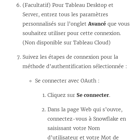
l
(Facultatif) Pour Tableau Desktop et
l
Server, entrez tous les paramètres
e
personnalisés sur l’onglet
Avancé
que vous
f
souhaitez utiliser pour cette connexion.
e
(Non disponible sur Tableau Cloud)
n
Suivez les étapes de connexion pour la
ê
méthode d’authentification sélectionnée :
t
r
Se connecter avec OAuth :
e
Cliquez sur
Se connecter
.
)
Dans la page Web qui s’ouvre,
connectez-vous à Snowflake en
saisissant votre Nom
d’utilisateur et votre Mot de