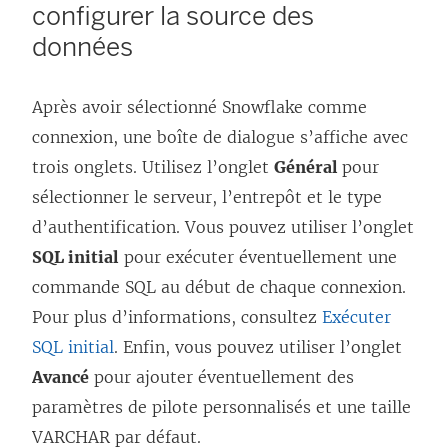
configurer la source des
d
données
a
n
Après avoir sélectionné Snowflake comme
s
connexion, une boîte de dialogue s’affiche avec
u
trois onglets. Utilisez l’onglet
Général
pour
n
sélectionner le serveur, l’entrepôt et le type
e
d’authentification. Vous pouvez utiliser l’onglet
n
SQL initial
pour exécuter éventuellement une
o
commande SQL au début de chaque connexion.
u
Pour plus d’informations, consultez
Exécuter
v
SQL initial
. Enfin, vous pouvez utiliser l’onglet
e
Avancé
pour ajouter éventuellement des
l
paramètres de pilote personnalisés et une taille
l
VARCHAR par défaut.