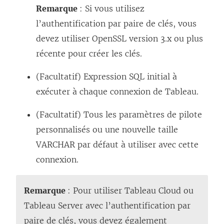
e
d
Remarque
: Si vous utilisez
n
a
l’authentification par paire de clés, vous
s
n
devez utiliser OpenSSL version 3.x ou plus
’
s
récente pour créer les clés.
o
u
(Facultatif) Expression SQL initial à
u
n
exécuter à chaque connexion de Tableau.
v
e
r
n
(Facultatif) Tous les paramètres de pilote
e
o
personnalisés ou une nouvelle taille
d
u
VARCHAR par défaut à utiliser avec cette
a
v
connexion.
n
e
s
l
Remarque
: Pour utiliser
Tableau Cloud
ou
u
l
Tableau Server
avec l’authentification par
n
e
paire de clés, vous devez également