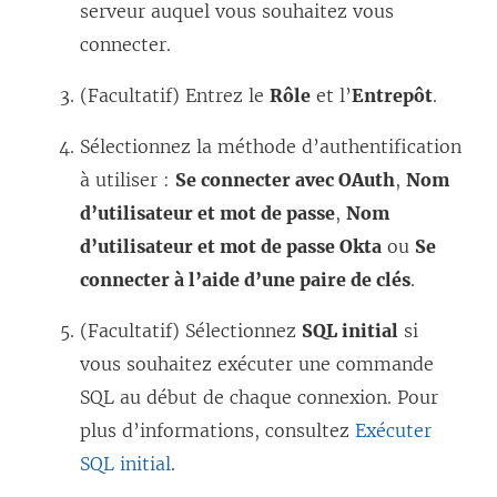
v
serveur auquel vous souhaitez vous
r
connecter.
e
(Facultatif) Entrez le
Rôle
et l’
Entrepôt
.
d
a
Sélectionnez la méthode d’authentification
n
à utiliser :
Se connecter avec OAuth
,
Nom
s
d’utilisateur et mot de passe
,
Nom
u
d’utilisateur et mot de passe Okta
ou
Se
n
connecter à l’aide d’une paire de clés
.
e
(Facultatif) Sélectionnez
SQL initial
si
n
vous souhaitez exécuter une commande
o
SQL au début de chaque connexion. Pour
u
plus d’informations, consultez
Exécuter
v
SQL initial
.
e