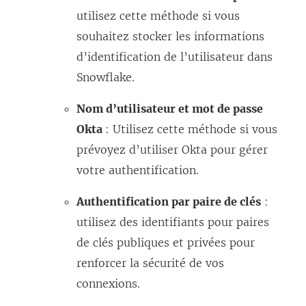
)
e
s
utilisez cette méthode si vous
n
u
souhaitez stocker les informations
ê
n
d’identification de l’utilisateur dans
t
e
Snowflake.
r
n
e
o
Nom d’utilisateur et mot de passe
)
u
Okta
: Utilisez cette méthode si vous
v
prévoyez d’utiliser Okta pour gérer
e
votre authentification.
l
Authentification par paire de clés
:
l
utilisez des identifiants pour paires
e
de clés publiques et privées pour
f
renforcer la sécurité de vos
e
connexions.
n