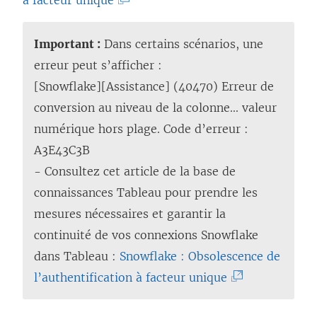
à facteur unique
s
L
’
e
Important :
Dans certains scénarios, une
o
l
erreur peut s’afficher :
u
i
[Snowflake][Assistance] (40470) Erreur de
v
e
conversion au niveau de la colonne... valeur
r
n
numérique hors plage. Code d’erreur :
e
s
A3E43C3B
d
’
- Consultez cet article de la base de
a
o
connaissances Tableau pour prendre les
n
u
mesures nécessaires et garantir la
s
v
continuité de vos connexions Snowflake
u
r
dans Tableau :
Snowflake : Obsolescence de
n
e
(
l’authentification à facteur unique
e
d
L