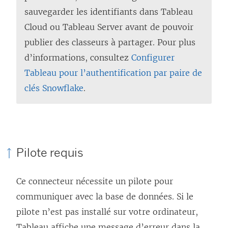
e
f
sauvegarder les identifiants dans
Tableau
n
e
Cloud
ou
Tableau Server
avant de pouvoir
o
n
publier des classeurs à partager. Pour plus
u
ê
d’informations, consultez
Configurer
v
t
Tableau pour l’authentification par paire de
e
r
clés Snowflake
.
l
e
l
)
e
f
Pilote requis
e
n
Ce connecteur nécessite un pilote pour
ê
communiquer avec la base de données. Si le
t
pilote n’est pas installé sur votre ordinateur,
r
Tableau affiche une message d’erreur dans la