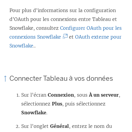
e
f
Pour plus d’informations sur la configuration
e
d’OAuth pour les connexions entre Tableau et
n
Snowflake, consultez
Configurer OAuth pour les
ê
(
connexions Snowflake
et
OAuth externe pour
t
L
Snowflake
..
r
e
e
l
)
i
Connecter Tableau à vos données
e
n
Sur l’écran
Connexion
, sous
À un serveur
,
s
sélectionnez
Plus
, puis sélectionnez
’
Snowflake
.
o
u
Sur l’onglet
Général
, entrez le nom du