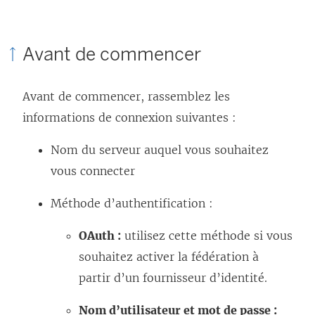
n
a
e
o
n
l
u
s
i
Avant de commencer
v
u
e
e
n
n
Avant de commencer, rassemblez les
l
e
s
informations de connexion suivantes :
l
n
’
e
o
Nom du serveur auquel vous souhaitez
o
f
u
vous connecter
u
e
v
v
Méthode d’authentification :
n
e
r
ê
l
e
OAuth :
utilisez cette méthode si vous
t
l
d
souhaitez activer la fédération à
r
e
a
partir d’un fournisseur d’identité.
e
f
n
Nom d’utilisateur et mot de passe :