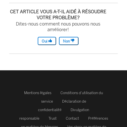
CET ARTICLE VOUS A-T-IL AIDÉ À RÉSOUDRE
VOTRE PROBLÈME?
Dites-nous comment nous pouvons nous
améliorer!
Oui
Non
Mentions légales
Conditions d’utilisation du
service
Déclaration de
confidentialité
Divulgation
responsable
Trust
Contact
Préférences
en matière de témoins
Vos choix en matière de