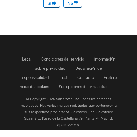
Sí
No
Legal
Condiciones del servicio
Información
sobre privacidad
Declaración de
responsabilidad
Trust
Contacto
Prefere
ncias de cookies
Sus opciones de privacidad
© Copyright 2026 Salesforce, Inc.
Todos los derechos
reservados.
Hay varias marcas registradas que pertenecen a
sus respectivos propietarios. Salesforce, Inc.
Salesforce
Spain S.L., Paseo de la Castellana 79, Planta 7ª, Madrid,
Spain, 28046.