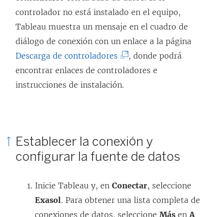
controlador no está instalado en el equipo,
Tableau muestra un mensaje en el cuadro de
diálogo de conexión con un enlace a la página
(
Descarga de controladores
, donde podrá
E
encontrar enlaces de controladores e
l
instrucciones de instalación.
e
n
l
Establecer la conexión y
a
configurar la fuente de datos
c
e
Inicie Tableau y, en
Conectar
, seleccione
s
Exasol
. Para obtener una lista completa de
e
conexiones de datos, seleccione
Más
en
A
a