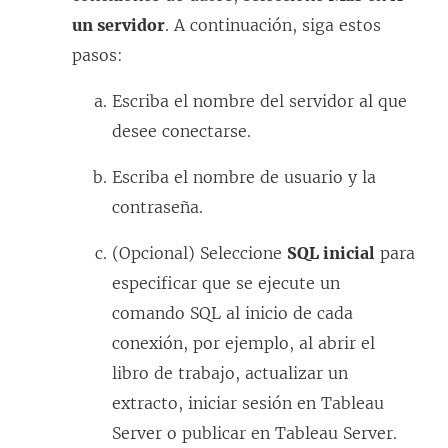
un servidor
. A continuación, siga estos
b
pasos:
r
e
Escriba el nombre del servidor al que
e
desee conectarse.
n
u
Escriba el nombre de usuario y la
n
contraseña.
a
(Opcional) Seleccione
SQL inicial
para
v
especificar que se ejecute un
e
comando SQL al inicio de cada
n
conexión, por ejemplo, al abrir el
t
libro de trabajo, actualizar un
a
extracto, iniciar sesión en Tableau
n
Server o publicar en Tableau Server.
a