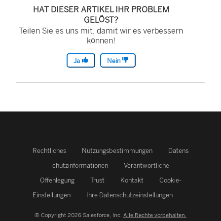
HAT DIESER ARTIKEL IHR PROBLEM
GELÖST?
Teilen Sie es uns mit, damit wir es verbessern
können!
Ja
Nein
Rechtliches
Nutzungsbestimmungen
Datens
chutzinformationen
Verantwortliche
Offenlegung
Trust
Kontakt
Cookie-
Einstellungen
Ihre Datenschutzeinstellungen
© Copyright 2026 Salesforce, Inc.
Alle Rechte vorbehalten.