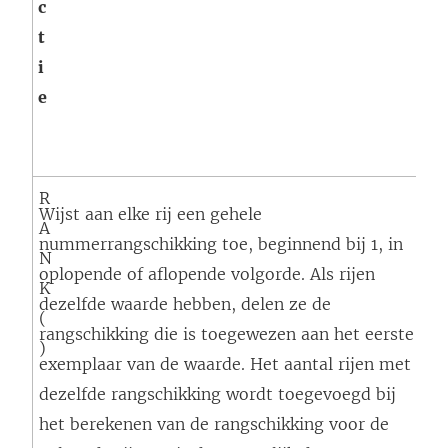
c
u
t
l
i
t
e
a
a
t
R
Wijst aan elke rij een gehele
A
nummerrangschikking toe, beginnend bij 1, in
N
oplopende of aflopende volgorde. Als rijen
K
dezelfde waarde hebben, delen ze de
(
rangschikking die is toegewezen aan het eerste
)
exemplaar van de waarde. Het aantal rijen met
dezelfde rangschikking wordt toegevoegd bij
het berekenen van de rangschikking voor de