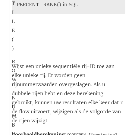
T
PERCENT_RANK() in SQL.
I
L
E
(
)
R
Wijst een unieke sequentiële rij-ID toe aan
O
elke unieke rij. Er worden geen
W
rijnummerwaarden overgeslagen. Als u
_
dubbele rijen hebt en deze berekening
N
gebruikt, kunnen uw resultaten elke keer dat u
U
de flow uitvoert, wijzigen als de volgorde van
M
de rijen wijzigt.
B
E
Voorbeeldberekening
:
{ORDERBY [Commission]