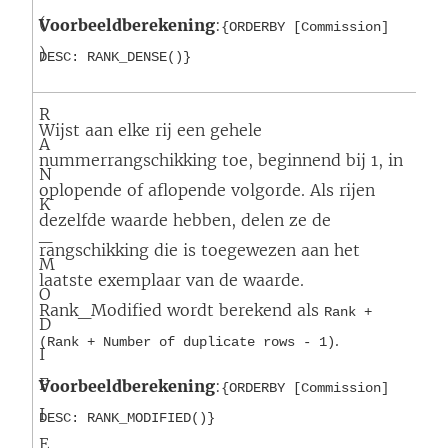
(
Voorbeeldberekening
:
{ORDERBY [Commission]
)
DESC: RANK_DENSE()}
R
Wijst aan elke rij een gehele
A
nummerrangschikking toe, beginnend bij 1, in
N
oplopende of aflopende volgorde. Als rijen
K
dezelfde waarde hebben, delen ze de
_
rangschikking die is toegewezen aan het
M
laatste exemplaar van de waarde.
O
Rank_Modified wordt berekend als
Rank +
D
.
(Rank + Number of duplicate rows - 1)
I
F
Voorbeeldberekening
:
{ORDERBY [Commission]
I
DESC: RANK_MODIFIED()}
E