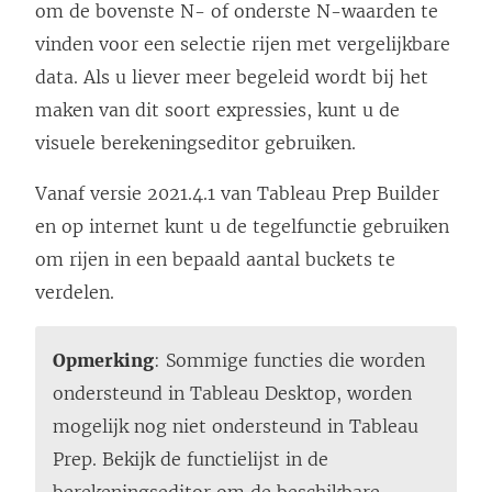
om de bovenste N- of onderste N-waarden te
p
p
e
vinden voor een selectie rijen met vergelijkbare
e
e
n
data. Als u liever meer begeleid wordt bij het
n
n
s
maken van dit soort expressies, kunt u de
d
d
t
visuele berekeningseditor gebruiken.
)
)
e
r
Vanaf versie 2021.4.1 van
Tableau Prep Builder
g
en op internet kunt u de tegelfunctie gebruiken
e
om rijen in een bepaald aantal buckets te
o
verdelen.
p
e
Opmerking
: Sommige functies die worden
n
ondersteund in
Tableau Desktop
, worden
d
mogelijk nog niet ondersteund in Tableau
)
Prep. Bekijk de functielijst in de