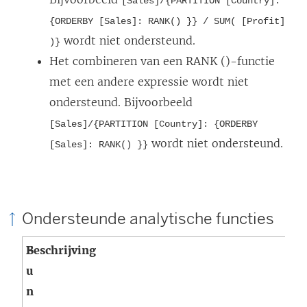
[Sales]/{PARTITION [Country]:
{ORDERBY [Sales]: RANK() }} / SUM( [Profit]
wordt niet ondersteund.
)}
Het combineren van een RANK ()-functie
met een andere expressie wordt niet
ondersteund. Bijvoorbeeld
[Sales]/{PARTITION [Country]: {ORDERBY
wordt niet ondersteund.
[Sales]: RANK() }}
Ondersteunde analytische functies
F
Beschrijving
R
u
e
n
s