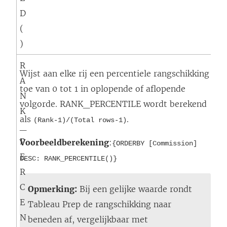
D
(
)
R
Wijst aan elke rij een percentiele rangschikking
A
toe van 0 tot 1 in oplopende of aflopende
N
volgorde. RANK_PERCENTILE wordt berekend
K
als
.
(Rank-1)/(Total rows-1)
_
P
Voorbeeldberekening
:
{ORDERBY [Commission]
E
DESC: RANK_PERCENTILE()}
R
C
Opmerking:
Bij een gelijke waarde rondt
E
Tableau Prep de rangschikking naar
N
beneden af, vergelijkbaar met