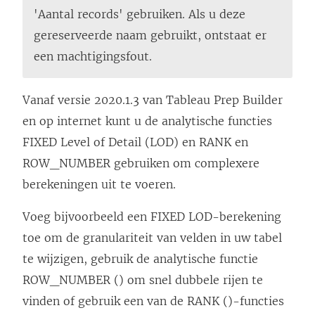
n
n
o
'Aantal records' gebruiken. Als u deze
i
i
r
gereserveerde naam gebruikt, ontstaat er
e
e
d
een machtigingsfout.
u
u
t
w
w
i
Vanaf versie 2020.1.3 van
Tableau Prep Builder
v
v
n
en op internet kunt u de analytische functies
e
e
e
FIXED Level of Detail (LOD) en RANK en
n
n
e
ROW_NUMBER gebruiken om complexere
s
s
n
berekeningen uit te voeren.
t
t
n
Voeg bijvoorbeeld een FIXED LOD-berekening
e
e
i
toe om de granulariteit van velden in uw tabel
r
r
e
te wijzigen, gebruik de analytische functie
g
g
u
ROW_NUMBER () om snel dubbele rijen te
e
e
w
vinden of gebruik een van de RANK ()-functies
o
o
v