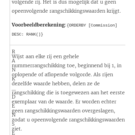
volgende rij. Het is dus mogelijk dat u geen
opeenvolgende rangschikkingswaarden krijgt.
Voorbeeldberekening
:
{ORDERBY [Commission]
DESC: RANK()}
R
Wijst aan elke rij een gehele
A
nummerrangschikking toe, beginnend bij 1, in
N
oplopende of aflopende volgorde. Als rijen
K
dezelfde waarde hebben, delen ze de
_
rangschikking die is toegewezen aan het eerste
D
exemplaar van de waarde. Er worden echter
E
geen rangschikkingswaarden overgeslagen,
N
zodat u opeenvolgende rangschikkingswaarden
S
ziet.
E