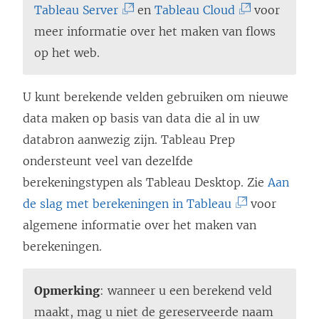
(
(
Tableau Server
en
Tableau Cloud
voor
L
L
meer informatie over het maken van flows
i
i
op het web.
n
n
k
k
U kunt berekende velden gebruiken om nieuwe
w
w
data maken op basis van data die al in uw
o
o
databron aanwezig zijn. Tableau Prep
r
r
ondersteunt veel van dezelfde
d
d
berekeningstypen als
Tableau Desktop
. Zie
Aan
t
t
(
de slag met berekeningen in Tableau
voor
i
i
L
algemene informatie over het maken van
n
n
i
berekeningen.
e
e
n
e
e
k
Opmerking
: wanneer u een berekend veld
n
n
w
maakt, mag u niet de gereserveerde naam