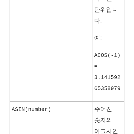
단위입니
다.
예:
ACOS(-1)
=
3.141592
65358979
주어진
ASIN(number)
숫자의
아크사인