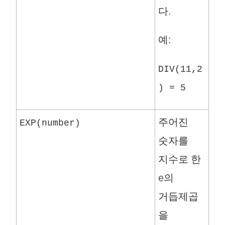
다.
예:
DIV(11,2
) = 5
주어진
EXP(number)
숫자를
지수로 한
e의
거듭제곱
을