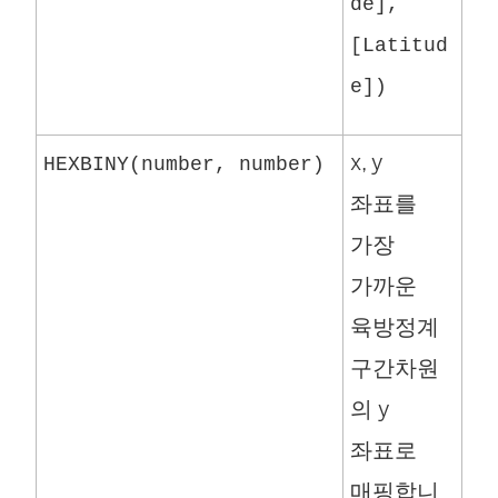
de],
[Latitud
e])
x, y
HEXBINY(number, number)
좌표를
가장
가까운
육방정계
구간차원
의 y
좌표로
매핑합니