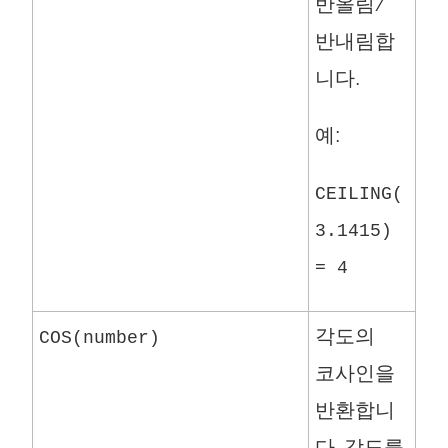
반올림/
반내림합
니다.
예:
CEILING(
3.1415)
= 4
각도의
COS(number)
코사인을
반환합니
다. 각도를