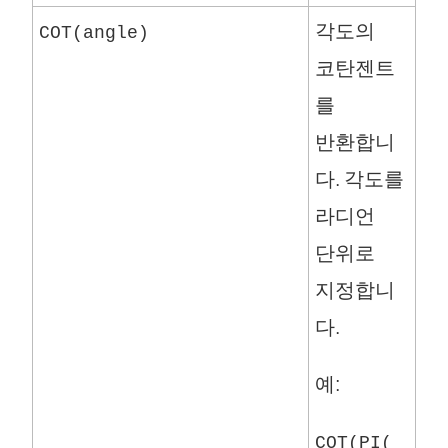
각도의
COT(angle)
코탄젠트
를
반환합니
다. 각도를
라디언
단위로
지정합니
다.
예:
COT(PI(