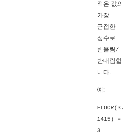
적은 값의
가장
근접한
정수로
반올림/
반내림합
니다.
예:
FLOOR(3.
1415) =
3