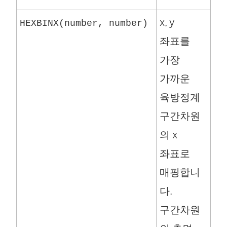
x, y
HEXBINX(number, number)
좌표를
가장
가까운
육방정계
구간차원
의 x
좌표로
매핑합니
다.
구간차원