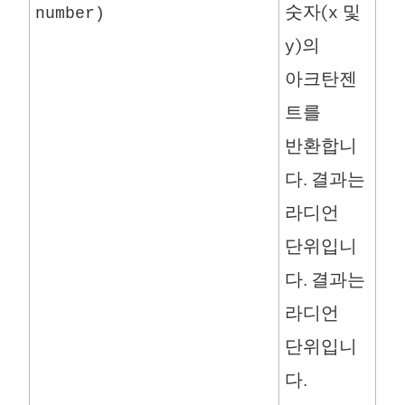
숫자(
및
number)
x
)의
y
아크탄젠
트를
반환합니
다. 결과는
라디언
단위입니
다. 결과는
라디언
단위입니
다.