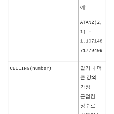
예:
ATAN2(2,
1) =
1.107148
71779409
)
같거나 더
CEILING(number
큰 값의
가장
근접한
정수로