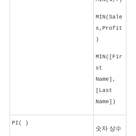
MIN(Sale
s,Profit
)
MIN([Fir
st
Name],
[Last
Name])
PI( )
숫자 상수