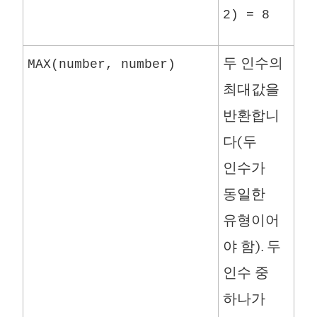
2) = 8
두 인수의
MAX(number, number)
최대값을
반환합니
다(두
인수가
동일한
유형이어
야 함). 두
인수 중
하나가