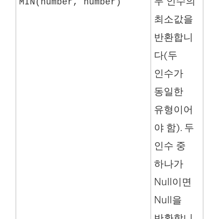
두 인수의
MIN(number, number)
최소값을
반환합니
다(두
인수가
동일한
유형이어
야 함). 두
인수 중
하나가
Null이면
Null을
반환합니