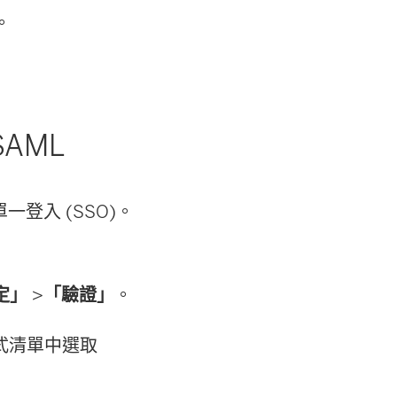
。
SAML
單一登入 (SSO)。
定」
>
「驗證」
。
式清單中選取