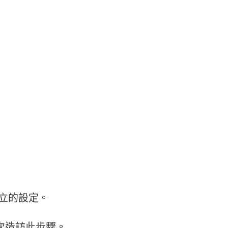
之前建立的設定。
次造訪此步驟。