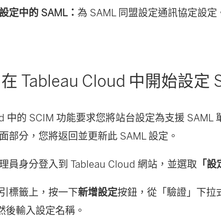
連
新
設定中的 SAML：
為 SAML 同盟設定通訊協定設定
結
視
在
窗
新
開
視
在 Tableau Cloud 中開始設定 
啟
窗
)
開
Cloud 中的 SCIM 功能要求您將站台設定為支援 SAML 
啟
面部分，您將返回並更新此 SAML 設定。
)
管理員身分登入到
Tableau Cloud
網站，並選取
「設
引標籤上，按一下
新增設定
按鈕，從「驗證」下拉
然後輸入設定名稱。