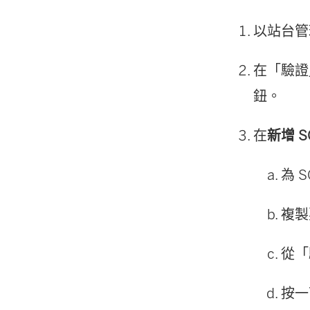
以站台管理
在「驗證
鈕。
在
新增 S
為 
複製
從「
按一