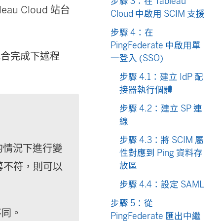
步驟 3：在 Tableau
au Cloud 站台
Cloud 中啟用 SCIM 支援
步驟 4：在
PingFederate 中啟用單
以配合完成下述程
一登入 (SSO)
步驟 4.1：建立 IdP 配
接器執行個體
步驟 4.2：建立 SP 連
線
步驟 4.3：將 SCIM 屬
的情況下進行變
性對應到 Ping 資料存
放區
幕不符，則可以
步驟 4.4：設定 SAML
步驟 5：從
不同。
PingFederate 匯出中繼