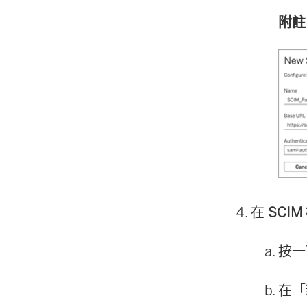
附註
在
SCIM
按一
在「