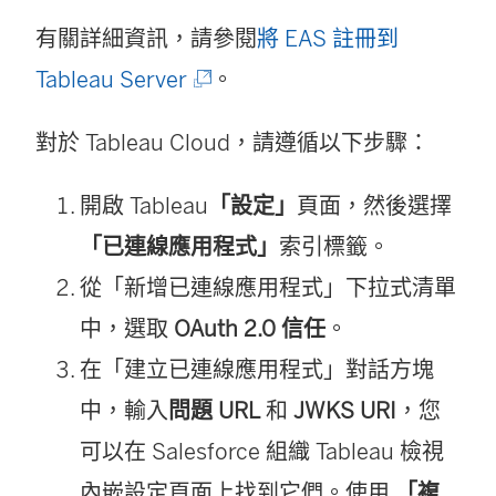
有關詳細資訊，請參閱
將 EAS 註冊到
(
Tableau Server
。
連
對於
Tableau Cloud
，請遵循以下步驟：
結
在
開啟 Tableau
「設定」
頁面，然後選擇
新
「已連線應用程式」
索引標籤。
視
從「新增已連線應用程式」下拉式清單
窗
中，選取
OAuth 2.0 信任
。
開
在「建立已連線應用程式」對話方塊
啟
中，輸入
問題 URL
和
JWKS URI
，您
)
可以在
Salesforce
組織 Tableau 檢視
內嵌設定頁面上找到它們。使用
「複