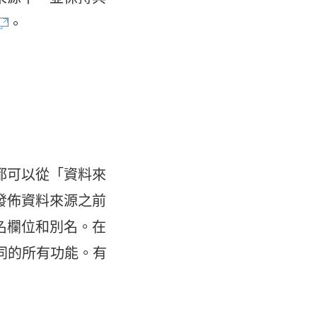
。
連
結
在
新
視
都可以從「資料來
窗
發佈資料來源之前
開
名欄位和別名。在
啟
時相同的所有功能。有