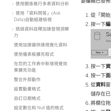
要編輯已發佈
使用關係進行多表資料分析
使用「資料問答」(Ask
從「開始
Data)自動組建檢視
按一下
編
透過資料詮釋加速發現洞察
力
使用加速器快速視覺化資料
使用儀表板擴充程式
在您的工作表中新增視覺效
按一下
資
果擴充功能
按一下
面
整合外部動作
從
資料
窗
設置動畫格式
儲存在已
自訂日期格式
將欄位拖
設定數位和 Null 值的格式