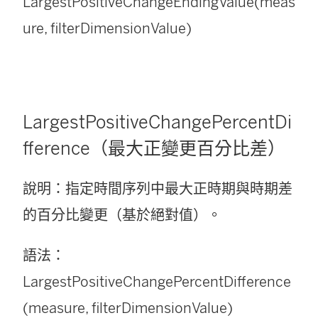
LargestPositiveChangeEndingValue(meas
ure, filterDimensionValue)
LargestPositiveChangePercentDi
fference（最大正變更百分比差）
說明：指定時間序列中最大正時期與時期差
的百分比變更（基於絕對值）。
語法：
LargestPositiveChangePercentDifference
(measure, filterDimensionValue)