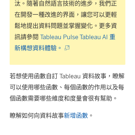
汰。隨著自然語言技術的進步，我們正
在開發一種改進的界面，讓您可以更輕
鬆地提出資料問題並掌握變化。更多資
訊請參閱
Tableau Pulse Tableau AI 重
(
新構想資料體驗。
連
結
若想使用函數自訂 Tableau 資料故事，瞭解
在
可以使用哪些函數、每個函數的作用以及每
新
個函數需要哪些維度和度量會很有幫助。
視
窗
瞭解如何向資料故事
新增函數
。
開