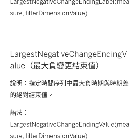
LargestNegativeChangeEndingLabel(mea
sure, filterDimensionValue)
LargestNegativeChangeEndingV
alue（最大負變更結束值）
說明：指定時間序列中最大負時期與時期差
的絕對結束值。
語法：
LargestNegativeChangeEndingValue(mea
sure, filterDimensionValue)