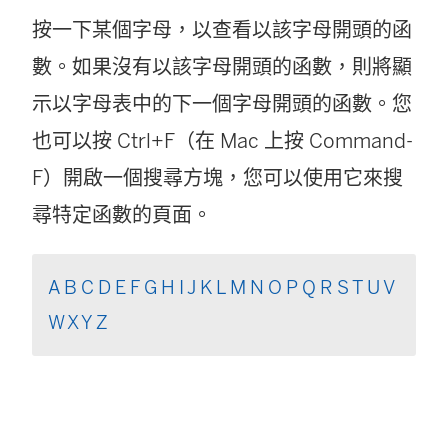
啟
按一下某個字母，以查看以該字母開頭的函
)
數。如果沒有以該字母開頭的函數，則將顯
示以字母表中的下一個字母開頭的函數。您
也可以按 Ctrl+F（在 Mac 上按 Command-
F）開啟一個搜尋方塊，您可以使用它來搜
尋特定函數的頁面。
A
B
C
D
E
F
G
H
I
J
K
L
M
N
O
P
Q
R
S
T
U
V
W
X
Y
Z