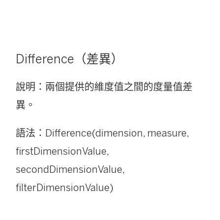
Difference（差異）
說明：兩個提供的維度值之間的度量值差
異。
語法：Difference(dimension, measure,
firstDimensionValue,
secondDimensionValue,
filterDimensionValue)