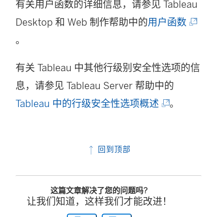
有关用户函数的详细信息，请参见 Tableau
接
(
Desktop 和 Web 制作帮助中的
用户函数
在
链
。
新
接
窗
有关 Tableau 中其他行级别安全性选项的信
在
口
息，请参见 Tableau Server 帮助中的
新
中
(
Tableau 中的行级安全性选项概述
。
窗
打
链
口
开
接
中
回到顶部
)
在
打
新
开
这篇文章解决了您的问题吗?
窗
)
让我们知道，这样我们才能改进！
口