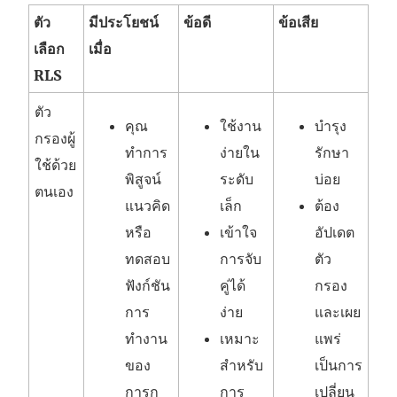
เ
ตัว
มีประโยชน์
ข้อดี
ข้อเสีย
ปิ
เลือก
เมื่อ
ด
RLS
ใ
ตัว
น
คุณ
ใช้งาน
บำรุง
กรองผู้
ห
ทำการ
ง่ายใน
รักษา
ใช้ด้วย
น้
พิสูจน์
ระดับ
บ่อย
ตนเอง
า
แนวคิด
เล็ก
ต้อง
ต่
หรือ
เข้าใจ
อัปเดต
า
ทดสอบ
การจับ
ตัว
ง
ฟังก์ชัน
คู่ได้
กรอง
ใ
การ
ง่าย
และเผย
ห
ทำงาน
เหมาะ
แพร่
ม่
ของ
สำหรับ
เป็นการ
)
การก
การ
เปลี่ยน