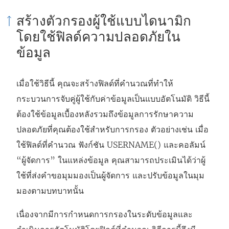
จ
สร้างตัวกรองผู้ใช้แบบไดนามิก
ะ
โดยใช้ฟิลด์ความปลอดภัยใน
เ
ข้อมูล
ปิ
ด
เมื่อใช้วิธีนี้ คุณจะสร้างฟิลด์ที่คำนวณที่ทำให้
ใ
กระบวนการจับคู่ผู้ใช้กับค่าข้อมูลเป็นแบบอัตโนมัติ วิธีนี้
น
ต้องใช้ข้อมูลเบื้องหลังรวมถึงข้อมูลการรักษาความ
ห
ปลอดภัยที่คุณต้องใช้สำหรับการกรอง ตัวอย่างเช่น เมื่อ
น้
ใช้ฟิลด์ที่คำนวณ ฟังก์ชัน USERNAME() และคอลัมน์
า
“ผู้จัดการ” ในแหล่งข้อมูล คุณสามารถประเมินได้ว่าผู้
ต่
ใช้ที่ส่งคำขอมุมมองเป็นผู้จัดการ และปรับข้อมูลในมุม
า
มองตามบทบาทนั้น
ง
ใ
เนื่องจากมีการกำหนดการกรองในระดับข้อมูลและ
ห