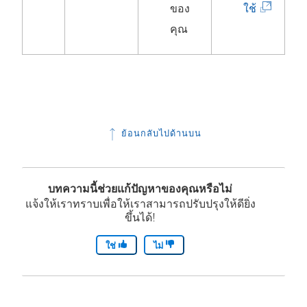
ะ
(
ด
ของ
ใช้
เ
ลิ
ใ
คุณ
ปิ
ง
น
ด
ก์
ห
ใ
จ
น้
น
ะ
า
ห
เ
ต่
ย้อนกลับไปด้านบน
น้
ปิ
า
า
ด
ง
บทความนี้ช่วยแก้ปัญหาของคุณหรือไม่
ต่
ใ
ใ
แจ้งให้เราทราบเพื่อให้เราสามารถปรับปรุงให้ดียิ่ง
า
น
ห
ขึ้นได้!
ง
ห
ม่
ใช่
ไม่
ใ
น้
)
ห
า
ม่
ต่