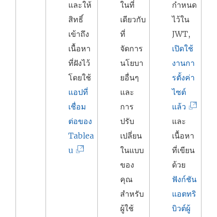
และให้
ในที่
กำหนด
สิทธิ์
เดียวกับ
ไว้ใน
เข้าถึง
ที่
JWT,
เนื้อหา
จัดการ
เปิดใช้
ที่ฝังไว้
นโยบา
งานกา
โดยใช้
ยอื่นๆ
รตั้งค่า
แอปที่
และ
ไซต์
(
เชื่อม
การ
แล้ว
ลิ
ต่อของ
ปรับ
และ
ง
Tablea
เปลี่ยน
เนื้อหา
(
ก์
u
ในแบบ
ที่เขียน
ลิ
จ
ของ
ด้วย
ง
ะ
คุณ
ฟังก์ชัน
ก์
เ
สำหรับ
แอตทริ
จ
ปิ
ผู้ใช้
บิวต์ผู้