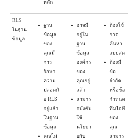
หลัก
RLS
ฐาน
อาจมี
ต้องใช้
ในฐาน
ข้อมูล
อยู่ใน
การ
ข้อมูล
ของ
ฐาน
ค้นหา
คุณมี
ข้อมูล
แบบสด
การ
องค์กร
ต้องมี
รักษา
ของ
ข้อ
ความ
คุณอยู่
จำกัด
ปลอดภั
แล้ว
หรือข้อ
ย RLS
สามาร
กำหนด
อยู่แล้ว
ถบังคับ
ทีมไอที
ในฐาน
ใช้
ของ
ข้อมูล
นโยบา
คุณ
คุณไม่
ยกับ
สามาร