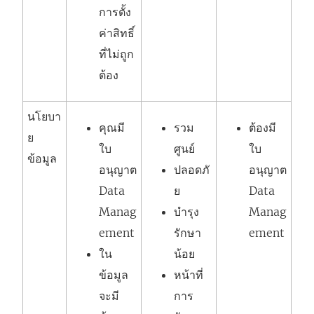
การตั้ง
ค่าสิทธิ์
ที่ไม่ถูก
ต้อง
นโยบา
คุณมี
รวม
ต้องมี
ย
ใบ
ศูนย์
ใบ
ข้อมูล
อนุญาต
ปลอดภั
อนุญาต
Data
ย
Data
Manag
บำรุง
Manag
ement
รักษา
ement
ใน
น้อย
ข้อมูล
หน้าที่
จะมี
การ