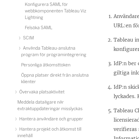
Konfigurera SAML för
webbkomponenten Tableau Viz
Användaren
Lightning
URL:en fö
Felsöka SAML
SCIM
Tableau in
Använda Tableau-anslutna
konfigurer
program för programintegrering
IdP:n ber
Personliga åtkomsttoken
giltiga in
Öppna platser direkt från anslutna
klienter
IdP:n skic
Övervaka platsaktivitet
lyckades. 
Meddela dataägare när
extraktuppdateringar misslyckas
Tableau C
Hantera användare och grupper
licensier
verifieras
Hantera projekt och åtkomst till
innehåll
Informati