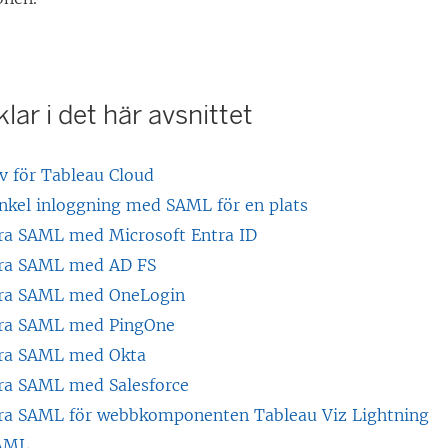
lar i det här avsnittet
 för Tableau Cloud
enkel inloggning med SAML för en plats
ra SAML med Microsoft Entra ID
era SAML med AD FS
era SAML med OneLogin
era SAML med PingOne
era SAML med Okta
ra SAML med Salesforce
ra SAML för webbkomponenten Tableau Viz Lightning
SAML