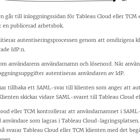
 går till inloggningssidan för
Tableau Cloud
eller TCM
e
r en publicerad arbetsbok.
itierar autentiseringsprocessen genom att omdirigera kli
ade IdP:n.
 om användarens användarnamn och lösenord. När använd
loggningsuppgifter autentiseras användaren av IdP.
kar tillbaka ett SAML-svar till klienten som anger att au
Klienten skickar vidare SAML-svaret till
Tableau Cloud
e
loud
eller TCM
kontrollerar att användarnamnet i SAML
ad användare som lagras i
Tableau Cloud-lagringsplatsen
 så svarar
Tableau Cloud
eller TCM
klienten med det begä
onen
.