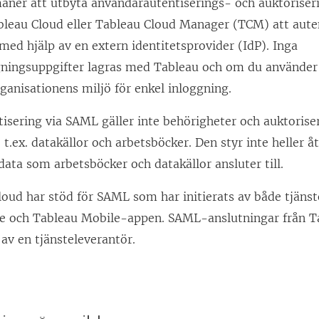
ner att utbyta användarautentiserings- och auktoriser
bleau Cloud
eller Tableau Cloud Manager (TCM)
att aut
ed hjälp av en extern identitetsprovider (IdP). Inga
ningsuppgifter lagras med Tableau och om du använde
organisationens miljö för enkel inloggning.
isering via SAML gäller inte behörigheter och auktorise
, t.ex. datakällor och arbetsböcker. Den styr inte heller å
ata som arbetsböcker och datakällor ansluter till.
loud
har stöd för SAML som har initierats av både tjäns
re och Tableau Mobile-appen. SAML-anslutningar från 
 av en tjänsteleverantör.