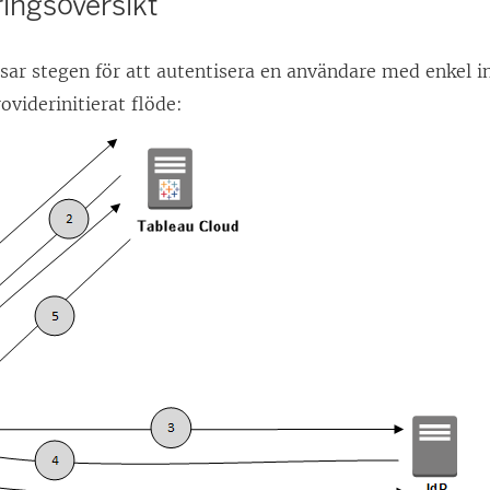
ingsöversikt
isar stegen för att autentisera en användare med enkel i
roviderinitierat flöde: