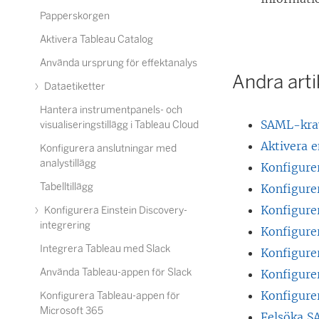
Papperskorgen
Aktivera Tableau Catalog
Använda ursprung för effektanalys
Andra artik
Dataetiketter
Hantera instrumentpanels- och
SAML-krav
visualiseringstillägg i Tableau Cloud
Aktivera 
Konfigurera anslutningar med
analystillägg
Konfigure
Tabelltillägg
Konfigur
Konfigur
Konfigurera Einstein Discovery-
integrering
Konfigur
Integrera Tableau med Slack
Konfigur
Använda Tableau-appen för Slack
Konfigure
Konfigure
Konfigurera Tableau-appen för
Microsoft 365
Felsöka 