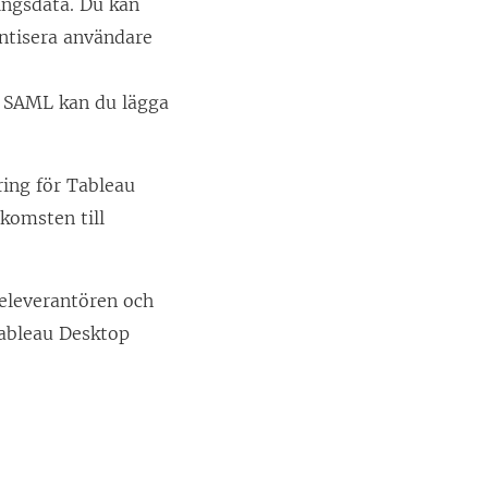
ingsdata. Du kan
entisera användare
r SAML kan du lägga
ring för
Tableau
tkomsten till
televerantören och
Tableau Desktop