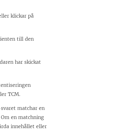
ller klickar på
enten till den
aren har skickat
tentiseringen
ller TCM
.
-svaret matchar en
. Om en matchning
rda innehållet
eller