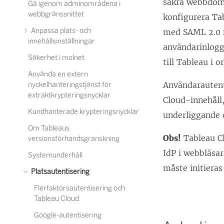
säkra webbdomä
Gå igenom adminområdena i
webbgränssnittet
konfigurera
Ta
Anpassa plats- och
med SAML 2.0 m
innehållsinställningar
användarinlogg
Säkerhet i molnet
till Tableau i 
Använda en extern
Användarautent
nyckelhanteringstjänst för
extraktkrypteringsnycklar
Cloud
-innehåll
Kundhanterade krypteringsnycklar
underliggande d
Om Tableaus
Obs!
Tableau C
versionsförhandsgranskning
IdP i webbläsa
Systemunderhåll
måste initieras
Platsautentisering
Flerfaktorsautentisering och
Tableau Cloud
Google-autentisering