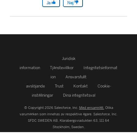
Ja
Nej
Juridisk
information
Tjänstevillkor
Integritetsinformat
ion
Ansvarsfullt
avslöjande
Trust
Kontakt
Cookie-
inställningar
Dina integritetsval
© Copyright 2026 Salesforce, Inc.
Med ensamrätt.
Olika
varumärken som innehas av respektive ägare. Salesforce, Inc.
SFDC SWEDEN AB, Klarabergsviadukten 63, 111 64
Stockholm, Sweden.