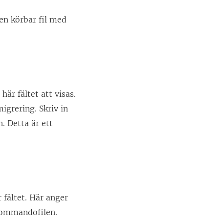
 en körbar fil med
är fältet att visas.
igrering. Skriv in
. Detta är ett
r fältet. Här anger
ommandofilen.