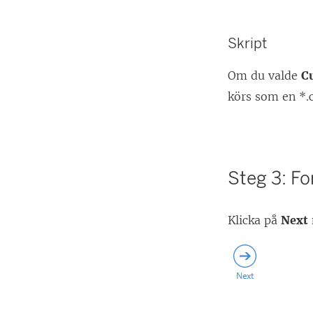
Skript
Om du valde
C
körs som en *.c
Steg 3: For
Klicka på
Next