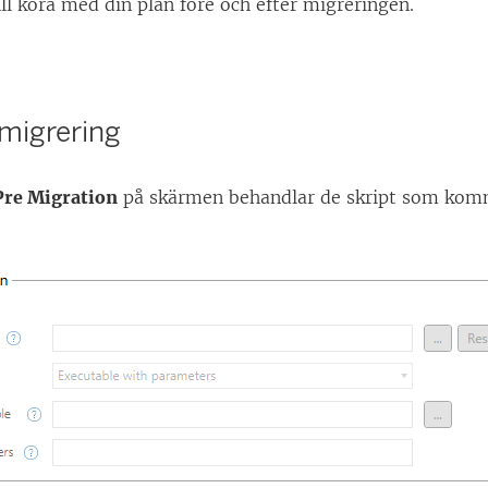
vill köra med din plan före och efter migreringen.
rmigrering
Pre Migration
på skärmen behandlar de skript som komm