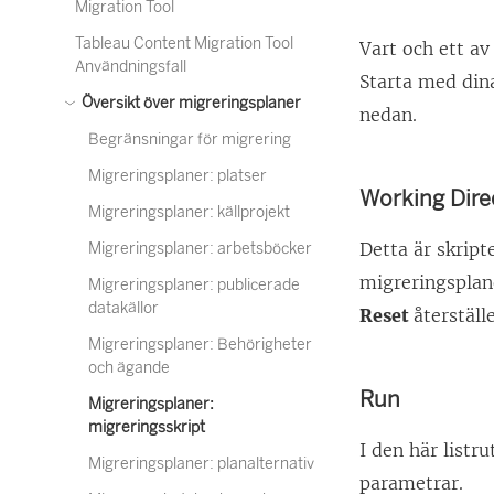
Migration Tool
Tableau Content Migration Tool
Vart och ett av
Användningsfall
Starta med din
Översikt över migreringsplaner
nedan.
Begränsningar för migrering
Migreringsplaner: platser
Working Dire
Migreringsplaner: källprojekt
Detta är skrip
Migreringsplaner: arbetsböcker
migreringsplan
Migreringsplaner: publicerade
datakällor
Reset
återstäl
Migreringsplaner: Behörigheter
och ägande
Run
Migreringsplaner:
migreringsskript
I den här listr
Migreringsplaner: planalternativ
parametrar.