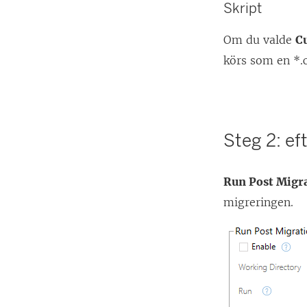
Skript
Om du valde
C
körs som en *.c
Steg 2: ef
Run Post Migr
migreringen.