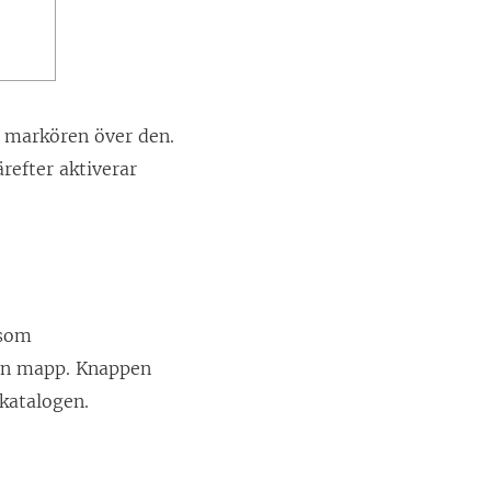
r markören över den.
därefter aktiverar
 som
nan mapp. Knappen
katalogen.