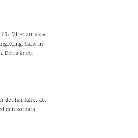
är fältet att visas.
igrering. Skriv in
. Detta är ett
 det här fältet att
ed den körbara