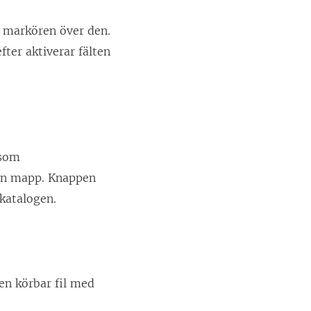
r markören över den.
efter aktiverar fälten
 som
nan mapp. Knappen
katalogen.
 en körbar fil med