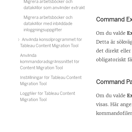
Migrera arbetsböcker och
datakällor som använder extrakt
Migrera arbetsböcker och
Command Ex
datakällor med inbäddade
inloggningsuppgifter
Om du valde
E
Använda konsolprogrammet för
Detta är sökvä
Tableau Content Migration Tool
det direkt elle
Använda
obligatoriskt fä
kommandoradsgränssnittet för
Content Migration Tool
Inställningar för Tableau Content
Command Pa
Migration Tool
Loggfiler för Tableau Content
Om du valde
E
Migration Tool
visas. Här an
kommandofilen