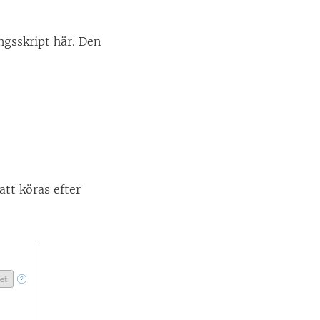
ngsskript här. Den
tt köras efter