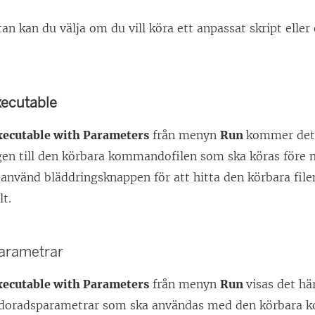
utan kan du välja om du vill köra ett anpassat skript eller
ecutable
xecutable with Parameters
från menyn
Run
kommer det h
gen till den körbara kommandofilen som ska köras före m
r använd bläddringsknappen för att hitta den körbara filen
lt.
rametrar
xecutable with Parameters
från menyn
Run
visas det hä
oradsparametrar som ska användas med den körbara k