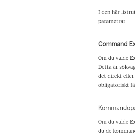
I den här listr
parametrar.
Command Ex
Om du valde
E
Detta är sökvä
det direkt elle
obligatoriskt fä
Kommandopa
Om du valde
E
du de kommand