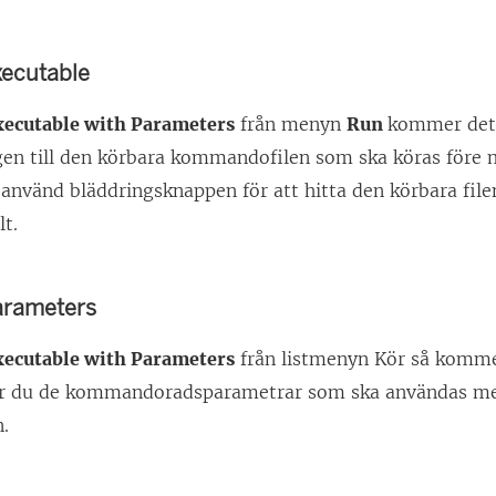
ecutable
xecutable with Parameters
från menyn
Run
kommer det h
gen till den körbara kommandofilen som ska köras före m
r använd bläddringsknappen för att hitta den körbara filen
lt.
rameters
xecutable with Parameters
från listmenyn Kör så kommer
ger du de kommandoradsparametrar som ska användas m
.