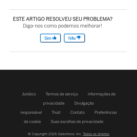
ESTE ARTIGO RESOLVEU SEU PROBLEMA?
Diga-nos como podemos melhorar!
Sim
Não
Jurídico
Termos de serviço
Informações de
privacidade
Divulgação
responsável
Trust
Contato
Preferências
de cookie
Suas escolhas de privacidade
© Copyright 2026 Salesforce, Inc.
Todos os direitos