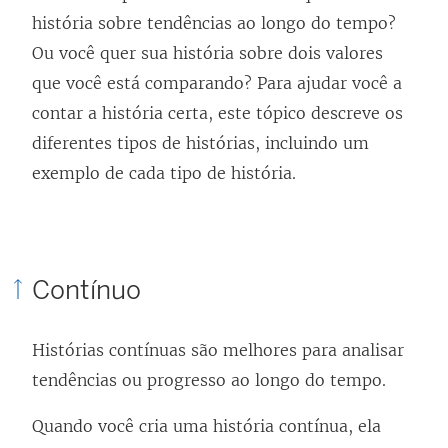
k
história sobre tendências ao longo do tempo?
a
Ou você quer sua história sobre dois valores
b
que você está comparando? Para ajudar você a
r
contar a história certa, este tópico descreve os
e
diferentes tipos de histórias, incluindo um
e
exemplo de cada tipo de história.
m
n
o
v
Contínuo
a
j
Histórias contínuas são melhores para analisar
a
tendências ou progresso ao longo do tempo.
n
e
Quando você cria uma história contínua, ela