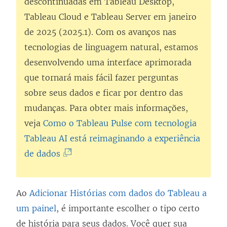
descontinuadas em
Tableau Desktop
,
Tableau Cloud
e
Tableau Server
em janeiro
de 2025 (2025.1). Com os avanços nas
tecnologias de linguagem natural, estamos
desenvolvendo uma interface aprimorada
que tornará mais fácil fazer perguntas
sobre seus dados e ficar por dentro das
mudanças. Para obter mais informações,
veja
Como o Tableau Pulse com tecnologia
Tableau AI está reimaginando a experiência
(
de dados
O
l
Ao
Adicionar Histórias com dados do Tableau a
i
um painel
, é importante escolher o tipo certo
n
de história para seus dados. Você quer sua