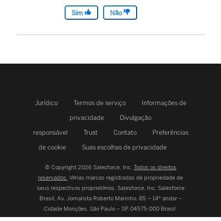
Sim
Não
Jurídico
Termos de serviço
Informações de
privacidade
Divulgação
responsável
Trust
Contato
Preferências
de cookie
Suas escolhas de privacidade
© Copyright 2026 Salesforce, Inc.
Todos os direitos
reservados.
Várias marcas registradas de propriedade de
seus respectivos proprietários. Salesforce, Inc.
Salesforce
Brasil, Av. Jornalista Roberto Marinho, 85 – 14º andar –
Cidade Monções, São Paulo – SP, 04575-000 Brasil.