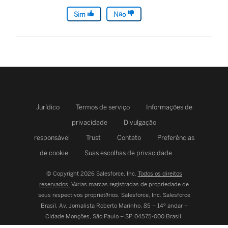
Sim
Não
Jurídico
Termos de serviço
Informações de
privacidade
Divulgação
responsável
Trust
Contato
Preferências
de cookie
Suas escolhas de privacidade
© Copyright 2026 Salesforce, Inc.
Todos os direitos
reservados.
Várias marcas registradas de propriedade de
seus respectivos proprietários. Salesforce, Inc.
Salesforce
Brasil, Av. Jornalista Roberto Marinho, 85 – 14º andar –
Cidade Monções, São Paulo – SP, 04575-000 Brasil.