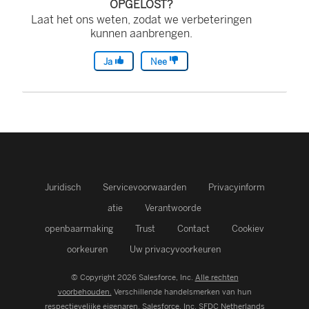
OPGELOST?
Laat het ons weten, zodat we verbeteringen
kunnen aanbrengen.
Ja
Nee
Juridisch
Servicevoorwaarden
Privacyinform
atie
Verantwoorde
openbaarmaking
Trust
Contact
Cookiev
oorkeuren
Uw privacyvoorkeuren
© Copyright 2026 Salesforce, Inc.
Alle rechten
voorbehouden.
Verschillende handelsmerken van hun
respectievelijke eigenaren. Salesforce, Inc.
SFDC Netherlands