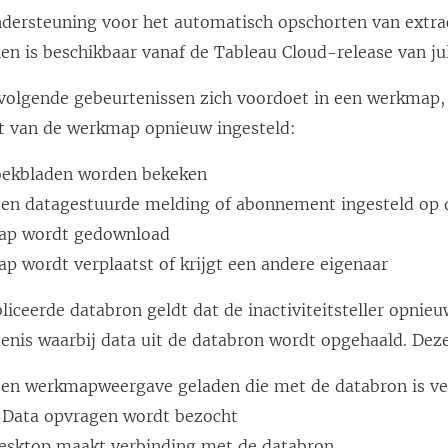
dersteuning voor het automatisch opschorten van extr
en is beschikbaar vanaf de Tableau Cloud-release van jul
 volgende gebeurtenissen zich voordoet in een werkmap,
eit van de werkmap opnieuw ingesteld:
ekbladen worden bekeken
een datagestuurde melding of abonnement ingesteld op
ap wordt gedownload
p wordt verplaatst of krijgt een andere eigenaar
iceerde databron geldt dat de inactiviteitsteller opnie
tenis waarbij data uit de databron wordt opgehaald. De
een werkmapweergave geladen die met de databron is v
 Data opvragen wordt bezocht
esktop maakt verbinding met de databron