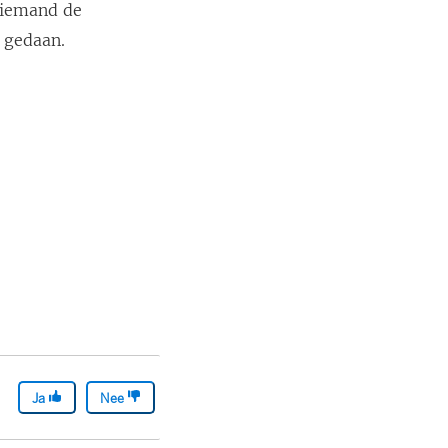
 iemand de
 gedaan.
Ja
Nee