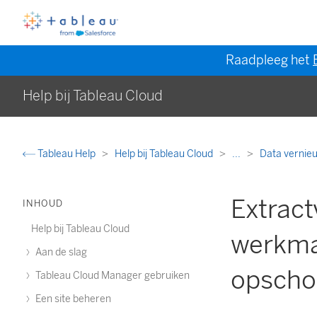
Raadpleeg het
Help bij Tableau Cloud
Tableau Help
Help bij Tableau Cloud
...
Data vernie
Extract
INHOUD
Help bij Tableau Cloud
werkma
Aan de slag
opscho
Tableau Cloud Manager gebruiken
Een site beheren