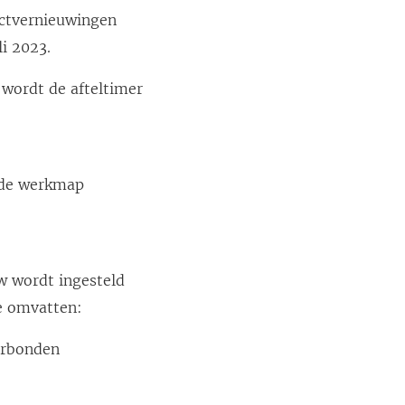
actvernieuwingen
i 2023.
 wordt de afteltimer
 de werkmap
uw wordt ingesteld
ze omvatten:
erbonden