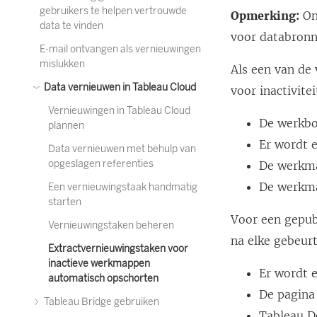
gebruikers te helpen vertrouwde
Opmerking:
On
data te vinden
voor databronn
E-mail ontvangen als vernieuwingen
mislukken
Als een van de
Data vernieuwen in Tableau Cloud
voor inactivit
Vernieuwingen in Tableau Cloud
De werkbo
plannen
Er wordt 
Data vernieuwen met behulp van
opgeslagen referenties
De werkm
De werkma
Een vernieuwingstaak handmatig
starten
Voor een gepubl
Vernieuwingstaken beheren
na elke gebeur
Extractvernieuwingstaken voor
inactieve werkmappen
Er wordt 
automatisch opschorten
De pagina
Tableau Bridge gebruiken
Tableau D