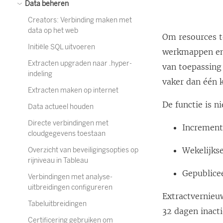
Data beheren
Creators: Verbinding maken met
data op het web
Om resources t
Initiële SQL uitvoeren
werkmappen en 
Extracten upgraden naar .hyper-
van toepassing
indeling
vaker dan één 
Extracten maken op internet
De functie is n
Data actueel houden
Directe verbindingen met
Increment
cloudgegevens toestaan
Wekelijks
Overzicht van beveiligingsopties op
rijniveau in Tableau
Gepublice
Verbindingen met analyse-
uitbreidingen configureren
Extractvernieu
Tabeluitbreidingen
32 dagen inacti
Certificering gebruiken om