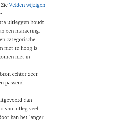
 Zie
Velden wijzigen
e.
ata uitleggen houdt
van een markering.
een categorische
n niet te hoog is
komen niet in
abron echter zeer
en passend
uitgevoerd dan
n van uitleg veel
door kan het langer