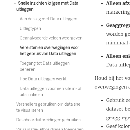
Alleen af
Snelle inzichten krijgen met Data
uitleggen
markering
Aan de slag met Data uitleggen
Geaggrege
Uitlegtypen
worden ge
Geanalyseerde velden weergeven
minimaal 
Vereisten en overwegingen voor
het gebruik van Data uitleggen
Alleen en
Toegang tot Data uitleggen
Data uitl
beheren
Houd bij het v
Hoe Data uitleggen werkt
overwegingen al
Data uitleggen voor een site in- of
uitschakelen
Gebruik e
Versnellers gebruiken om data snel
dataset b
te visualiseren
geaggrege
Dashboarduitbreidingen gebruiken
Geef kolo
Visualisatie-uitbreidingen toevoegen