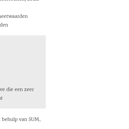
 meetwaarden
rden
ve die een zeer
at
t behulp van SUM,