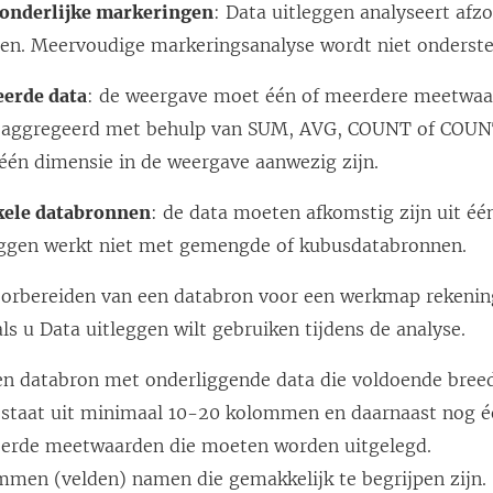
zonderlijke markeringen
: Data uitleggen analyseert afzo
en. Meervoudige markeringsanalyse wordt niet onderst
erde data
: de weergave moet één of meerdere meetwaa
aggregeerd met behulp van SUM, AVG, COUNT of COUN
één dimensie in de weergave aanwezig zijn.
kele databronnen
: de data moeten afkomstig zijn uit éé
eggen werkt niet met gemengde of kubusdatabronnen.
oorbereiden van een databron voor een werkmap rekeni
s u Data uitleggen wilt gebruiken tijdens de analyse.
en databron met onderliggende data die voldoende breed 
estaat uit minimaal 10-20 kolommen en daarnaast nog é
erde meetwaarden die moeten worden uitgelegd.
mmen (velden) namen die gemakkelijk te begrijpen zijn.