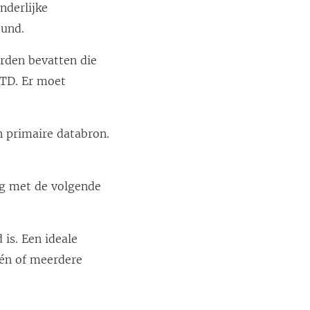
nderlijke
eund.
rden bevatten die
TD. Er moet
n primaire databron.
ng met de volgende
is. Een ideale
én of meerdere