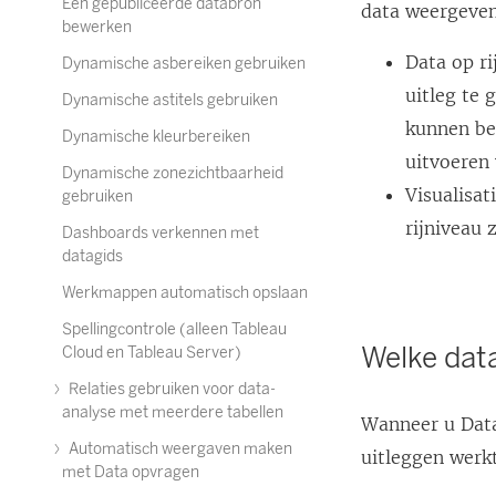
Een gepubliceerde databron
data weergeven
bewerken
Data op r
Dynamische asbereiken gebruiken
uitleg te 
Dynamische astitels gebruiken
kunnen bes
Dynamische kleurbereiken
uitvoeren 
Dynamische zonezichtbaarheid
Visualisa
gebruiken
rijniveau 
Dashboards verkennen met
datagids
Werkmappen automatisch opslaan
Spellingcontrole (alleen Tableau
Welke data
Cloud en Tableau Server)
Relaties gebruiken voor data-
analyse met meerdere tabellen
Wanneer u Data
Automatisch weergaven maken
uitleggen werk
met Data opvragen