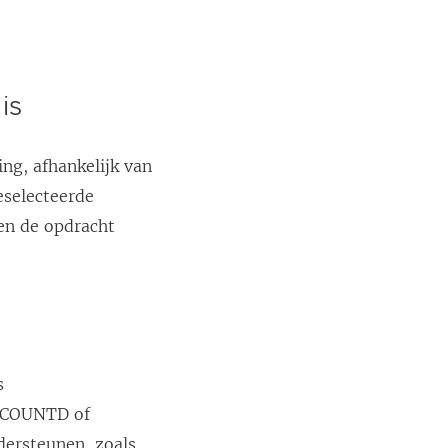
is
ng, afhankelijk van
eselecteerde
 en de opdracht
s
s COUNTD of
dersteunen, zoals