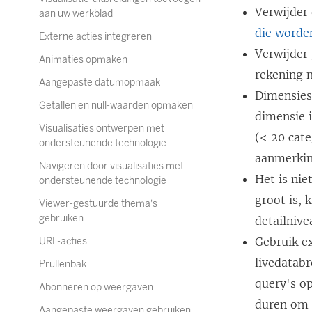
Verwijder
aan uw werkblad
die worden
Externe acties integreren
Verwijder
Animaties opmaken
rekening m
Aangepaste datumopmaak
Dimensies 
Getallen en null-waarden opmaken
dimensie i
Visualisaties ontwerpen met
(< 20 cat
ondersteunende technologie
aanmerkin
Navigeren door visualisaties met
Het is nie
ondersteunende technologie
groot is,
Viewer-gestuurde thema's
gebruiken
detailnive
Gebruik e
URL-acties
livedatabr
Prullenbak
query's op
Abonneren op weergaven
duren om 
Aangepaste weergaven gebruiken