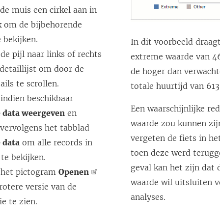
de muis een cirkel aan in
k om de bijbehorende
 bekijken.
In dit voorbeeld draag
de pijl naar links of rechts
extreme waarde van 46
detaillijst om door de
de hoger dan verwach
ils te scrollen.
totale huurtijd van 613
 indien beschikbaar
Een waarschijnlijke re
e data weergeven
en
waarde zou kunnen zij
 vervolgens het tabblad
vergeten de fiets in he
 data
om alle records in
toen deze werd terugge
 te bekijken.
geval kan het zijn dat
r het pictogram
Openen
waarde wil uitsluiten 
otere versie van de
analyses.
ie te zien.