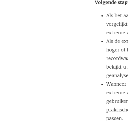
Volgende stap
Als het aa
vergelijk
extreme 
Als de ex
hoger of 
recordwaa
bekijkt u
geanalys
Wanneer 
extreme w
gebruike
praktisch
passen.