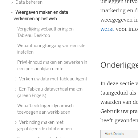
uitleggen uitvo
Data beheren
markering en d
Weergaven maken en data
verkennen op het web
weergegeven in
werkt
voor info
Vergelijking webauthoring en
Tableau Desktop
Webauthoringtoegang van een site
instellen
Privé-inhoud maken en bewerken in
Onderligg
een persoonlijke ruimte
Verken uw data met Tableau Agent
In deze sectie
Een Tableau-dataverhaal maken
(aangeduid als
(alleen Engels)
waarden van de
Webafbeeldingen dynamisch
Gebruik uw prak
toevoegen aan werkbladen
heeft gevonden
Verbinding maken met
gepubliceerde databronnen