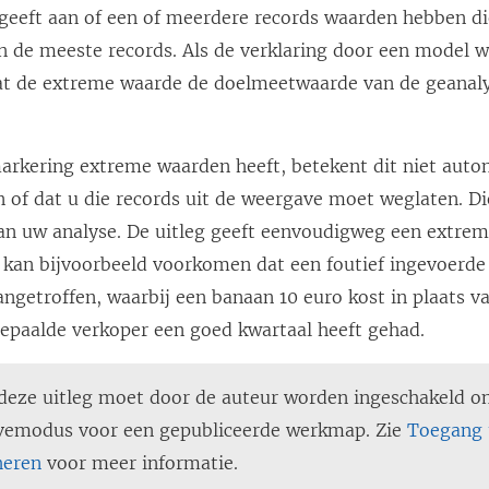
 geeft aan of een of meerdere records waarden hebben di
o
dan de meeste records. Als de verklaring door een model 
r
dat de extreme waarde de doelmeetwaarde van de geanal
d
t
i
rkering extreme waarden heeft, betekent dit niet autom
n
jn of dat u die records uit de weergave moet weglaten. Di
e
 van uw analyse. De uitleg geeft eenvoudigweg een extre
e
 kan bijvoorbeeld voorkomen dat een foutief ingevoerde
n
ngetroffen, waarbij een banaan 10 euro kost in plaats va
n
bepaalde verkoper een goed kwartaal heeft gehad.
i
e
 deze uitleg moet door de auteur worden ingeschakeld om
u
vemodus voor een gepubliceerde werkmap. Zie
Toegang 
w
heren
voor meer informatie.
v