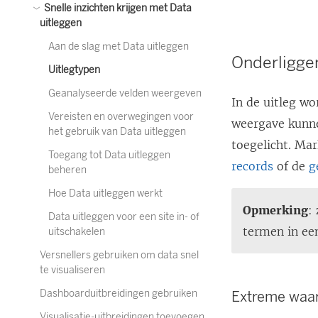
Snelle inzichten krijgen met Data
uitleggen
Aan de slag met Data uitleggen
Onderligg
Uitlegtypen
Geanalyseerde velden weergeven
In de uitleg w
Vereisten en overwegingen voor
weergave kunne
het gebruik van Data uitleggen
toegelicht. M
Toegang tot Data uitleggen
records
of de
g
beheren
Hoe Data uitleggen werkt
Opmerking
:
Data uitleggen voor een site in- of
termen in een
uitschakelen
Versnellers gebruiken om data snel
te visualiseren
Dashboarduitbreidingen gebruiken
Extreme waa
Visualisatie-uitbreidingen toevoegen