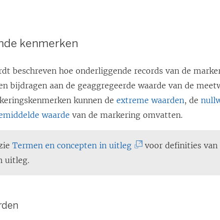
ende kenmerken
ordt beschreven hoe onderliggende records van de marke
n bijdragen aan de geaggregeerde waarde van de meet
arkeringskenmerken kunnen de
extreme waarden
, de
null
emiddelde waarde
van de markering omvatten.
(
 zie
Termen en concepten in uitleg
voor definities van
L
 uitleg.
i
n
k
rden
w