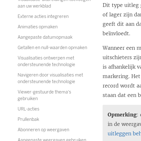
Dit type uitleg
aan uw werkblad
of lager zijn 
Externe acties integreren
geeft dit aan 
Animaties opmaken
beïnvloedt.
Aangepaste datumopmaak
Wanneer een ma
Getallen en null-waarden opmaken
uitschieters zi
Visualisaties ontwerpen met
ondersteunende technologie
is afhankelijk
Navigeren door visualisaties met
markering. Het
ondersteunende technologie
record wordt aa
Viewer-gestuurde thema's
staan dat een 
gebruiken
URL-acties
Opmerking
:
Prullenbak
in de weerga
Abonneren op weergaven
uitleggen be
Aangepaste weergaven gebruiken