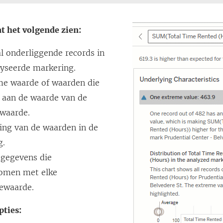
e
n
at het volgende zien:
s
l onderliggende records in
t
lyseerde markering.
e
me waarde of waarden die
r
 aan de waarde van de
g
waarde.
e
ing van de waarden in de
o
g.
p
dgegevens die
e
omen met elke
n
iewaarde.
d
)
ties: