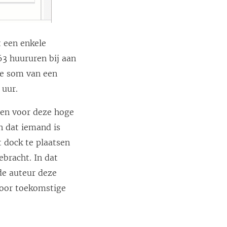
t een enkele
3 huururen bij aan
te som van een
 uur.
den voor deze hoge
n dat iemand is
t dock te plaatsen
bracht. In dat
 de auteur deze
voor toekomstige