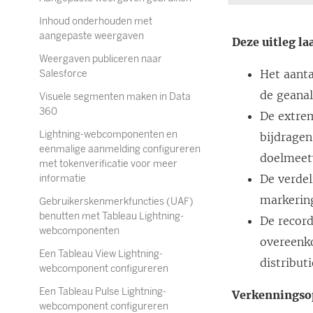
Inhoud onderhouden met
aangepaste weergaven
Deze uitleg la
Weergaven publiceren naar
Het aanta
Salesforce
de geana
Visuele segmenten maken in Data
360
De extre
Lightning-webcomponenten en
bijdragen
eenmalige aanmelding configureren
doelmeet
met tokenverificatie voor meer
De verdel
informatie
markerin
Gebruikerskenmerkfuncties (UAF)
benutten met Tableau Lightning-
De recor
webcomponenten
overeenk
Een Tableau View Lightning-
distribut
webcomponent configureren
Een Tableau Pulse Lightning-
Verkenningsop
webcomponent configureren