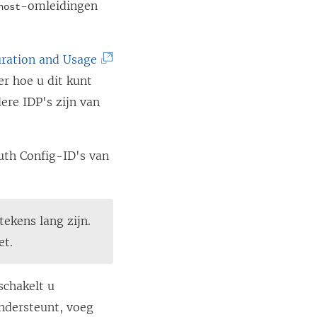
-omleidingen
host
(
ration and Usage
L
r hoe u dit kunt
i
ere IDP's zijn van
n
k
uth Config-ID's van
w
o
r
ekens lang zijn.
d
et.
t
i
schakelt u
n
ondersteunt, voeg
e