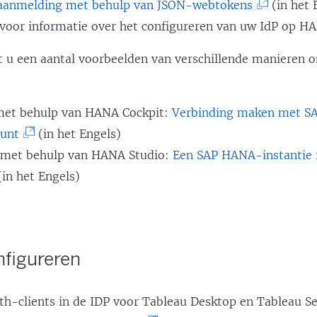
(
aanmelding met behulp van JSON-webtokens
(in het 
L
 voor informatie over het configureren van uw IdP op H
i
t u een aantal voorbeelden van verschillende manieren o
n
k
w
met behulp van HANA Cockpit:
Verbinding maken met S
o
(
ount
(in het Engels)
r
L
 met behulp van HANA Studio:
Een SAP HANA-instantie 
d
i
in het Engels)
t
n
i
k
n
w
nfigureren
e
o
e
r
h-clients in de IDP voor Tableau Desktop en Tableau Se
n
d