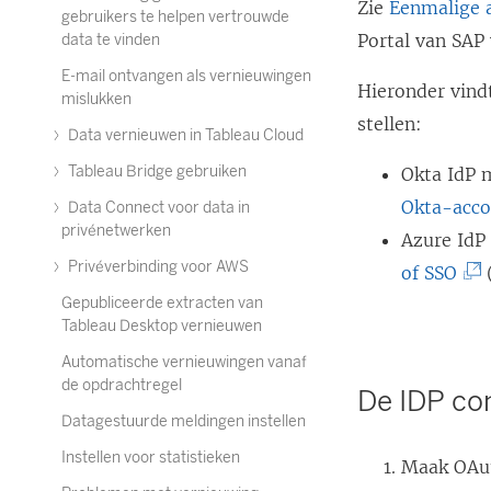
Zie
Eenmalige 
gebruikers te helpen vertrouwde
Portal van SAP
data te vinden
E-mail ontvangen als vernieuwingen
Hieronder vind
mislukken
stellen:
Data vernieuwen in Tableau Cloud
Tableau Bridge gebruiken
Okta IdP 
Okta-acc
Data Connect voor data in
privénetwerken
Azure IdP
Privéverbinding voor AWS
(
of SSO
(
Gepubliceerde extracten van
L
Tableau Desktop vernieuwen
i
Automatische vernieuwingen vanaf
n
de opdrachtregel
De IDP co
k
Datagestuurde meldingen instellen
w
Instellen voor statistieken
Maak OAut
o