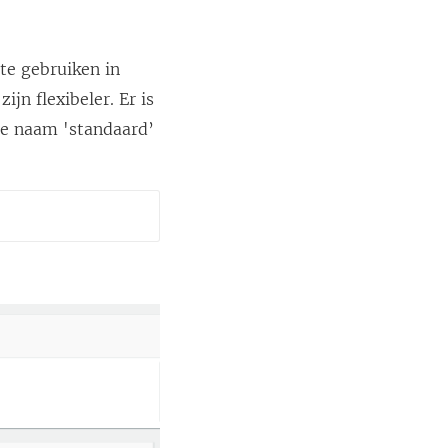
s
t
e
 te gebruiken in
r
ijn flexibeler. Er is
g
de naam 'standaard’
e
o
p
e
n
d
)