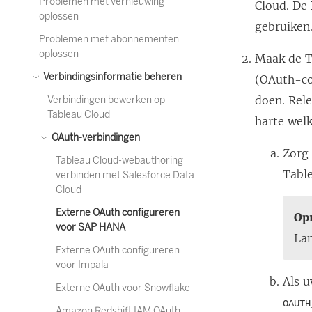
Problemen met vernieuwing
Cloud. De
r
oplossen
gebruiken
d
Problemen met abonnementen
t
oplossen
Maak de T
i
Verbindingsinformatie beheren
(OAuth-co
n
doen. Rel
Verbindingen bewerken op
e
Tableau Cloud
harte wel
e
OAuth-verbindingen
Zorg 
n
Tableau Cloud-webauthoring
Tabl
n
verbinden met Salesforce Data
Cloud
i
Externe OAuth configureren
e
Op
voor SAP HANA
u
Lan
Externe OAuth configureren
w
voor Impala
v
Als u
Externe OAuth voor Snowflake
e
OAUTH
Amazon Redshift IAM OAuth