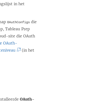
gslijst in het
e
n
n
 map
die
OAuthConfigs
i
op, Tableau Prep
e
loud-site die OAuth
u
e OAuth-
w
(
teniveau
(in het
v
L
e
i
n
n
s
k
t
w
e
o
r
nstalleerde
OAuth-
r
g