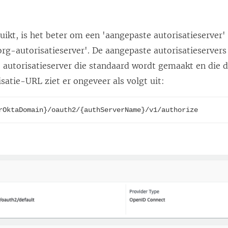
s
t
e
uikt, is het beter om een 'aangepaste autorisatieserver'
r
org-autorisatieserver'. De aangepaste autorisatieservers z
g
 autorisatieserver die standaard wordt gemaakt en die 
e
isatie-URL ziet er ongeveer als volgt uit:
o
p
rOktaDomain}/oauth2/{authServerName}/v1/authorize
e
n
d
)