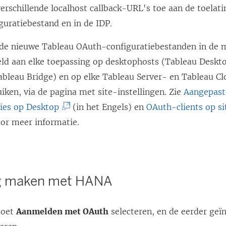
n
p
t
erschillende localhost callback-URL's toe aan de toelatin
n
e
i
e
e
guratiebestand en in de IDP.
e
e
e
n
r
e
n
r de nieuwe Tableau OAuth-configuratiebestanden in de
u
d
g
n
n
eld aan elke toepassing op desktophosts (Tableau Deskt
w
)
e
n
i
Tableau Bridge) en op elke Tableau Server- en Tableau C
v
o
i
e
iken, via de pagina met site-instellingen. Zie
Aangepast
e
p
e
u
(
ties op Desktop
(in het Engels) en
OAuth-clients op si
n
e
u
w
L
oor meer informatie.
s
n
w
v
i
t
d
v
e
n
e
)
e
n
k
r
ng maken met HANA
n
s
w
g
s
t
o
e
t
e
moet
Aanmelden met OAuth
selecteren, en de eerder geï
r
o
e
r