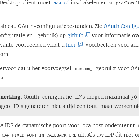
(
 Desktop-client moet
inschakelen en
n
t
PKCE
http://local
L
.
i
i
i
e
n
ableau OAuth-configuratiebestanden. Zie
OAuth Configu
n
u
e
(
nfiguratie en -gebruik) op
github
voor informatie ove
k
w
e
(
L
evante voorbeelden vindt u
hier
. Voorbeelden voor and
w
v
n
L
i
kom.
o
e
n
i
n
r
n
ervoor dat u het voorvoegsel '
i
' gebruikt voor OA
custom_
n
k
d
s
eau.
e
k
w
t
t
u
w
o
i
e
w
merking:
OAuth-configuratie-ID's mogen maximaal 36 t
o
r
n
r
v
gere ID's genereren niet altijd een fout, maar werken ni
r
d
e
g
e
d
t
e
e
n
w IDP de dynamische poort voor localhost ondersteunt, 
t
i
n
o
s
uit. Als uw IDP dit niet 
_CAP_FIXED_PORT_IN_CALLBACK_URL
i
n