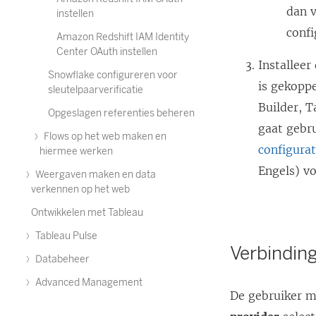
n
dan v
instellen
s
confi
Amazon Redshift IAM Identity
t
Center OAuth instellen
Installee
e
Snowflake configureren voor
is gekopp
sleutelpaarverificatie
r
Builder, 
Opgeslagen referenties beheren
g
gaat gebru
e
Flows op het web maken en
configura
hiermee werken
o
Engels) v
Weergaven maken en data
p
verkennen op het web
e
Ontwikkelen met Tableau
n
Tableau Pulse
d
Verbindi
Databeheer
)
Advanced Management
De gebruiker 