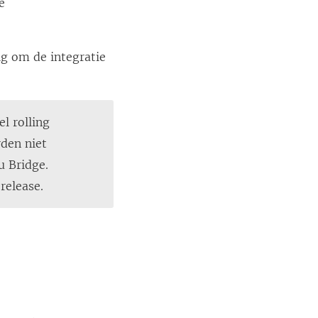
e
ig om de integratie
l rolling
den niet
u Bridge.
release.