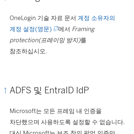
창
에
OneLogin 기술 자료 문서
계정 소유자의
서
(
계정 설정(영문)
에서
Framing
열
링
protection(프레이밍 방지)
를
림
크
참조하십시오.
)
가
새
창
ADFS 및 EntraID IdP
에
서
Microsoft는 모든 프레임 내 인증을
열
차단했으며 사용하도록 설정할 수 없습니다.
림
대신 Microsoft는 보조 창의 팝업 인증만