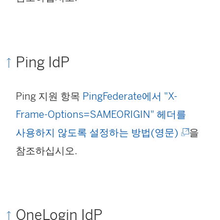
가
새
창
Ping IdP
에
서
Ping 지원 항목
PingFederate에서 "X-
열
Frame-Options=SAMEORIGIN" 헤더를
림
(
사용하지 않도록 설정하는 방법(영문)
을
)
링
참조하십시오.
크
가
새
OneLogin IdP