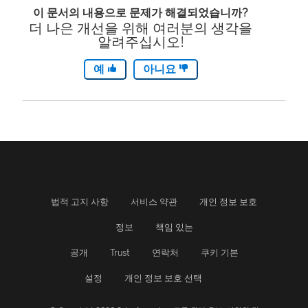
이 문서의 내용으로 문제가 해결되었습니까?
에
더 나은 개선을 위해 여러분의 생각을
서
알려주십시오!
열
예
아니요
림
)
법적 고지 사항
서비스 약관
개인 정보 보호
정보
책임 있는
공개
Trust
연락처
쿠키 기본
설정
개인 정보 보호 선택