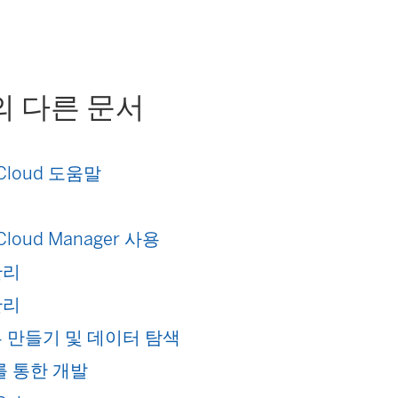
링
크
가
의 다른 문서
새
창
 Cloud 도움말
에
서
 Cloud Manager 사용
열
관리
림
관리
)
 만들기 및 데이터 탐색
u를 통한 개발