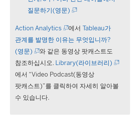
(
가
크
질문하기(영문)
링
새
가
(
Action Analytics
에서
Tableau가
크
창
새
링
관계를 발명한 이유는 무엇입니까?
가
에
창
(
크
(영문)
와 같은 동영상 팟캐스트도
새
서
에
링
가
(
참조하십시오.
Library(라이브러리)
창
열
서
크
새
링
에서 “Video Podcast(동영상
에
림
열
가
창
크
팟캐스트)”를 클릭하여 자세히 알아볼
서
)
림
새
에
가
수 있습니다.
열
)
창
서
새
림
에
열
창
)
서
림
에