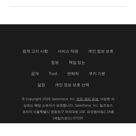
법적 고지 사항
서비스 약관
개인 정보 보호
정보
책임 있는
공개
Trust
연락처
쿠키 기본
설정
개인 정보 보호 선택
© Copyright 2026 Salesforce, Inc.
모든 권리 유보.
다양한 각
상표는 해당 소유자가 보유합니다. Salesforce, Inc.
일즈포스
코리아 서울특별시 영등포구 여의대로 108, 파크원타워2 28층
(세일즈포스) 07335