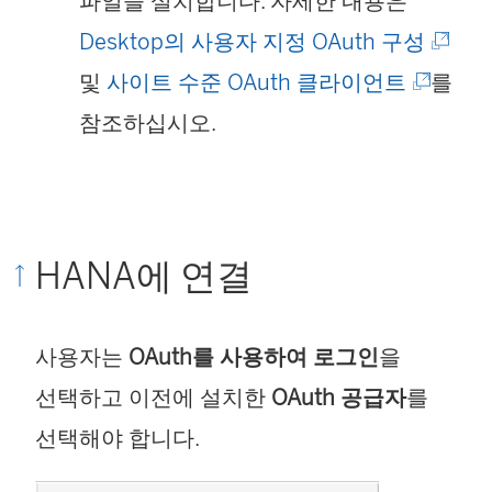
파일을 설치합니다. 자세한 내용은
(
Desktop의 사용자 지정 OAuth 구성
(
링
및
사이트 수준 OAuth 클라이언트
를
링
크
참조하십시오.
크
가
가
새
새
창
HANA에 연결
창
에
에
서
사용자는
OAuth를 사용하여 로그인
을
서
열
선택하고 이전에 설치한
OAuth 공급자
를
열
림
선택해야 합니다.
림
)
)