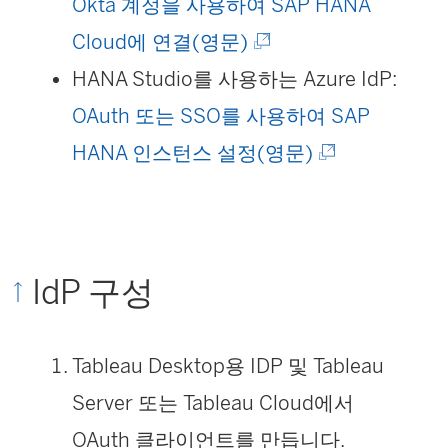
창
Okta 계정을 사용하여 SAP HANA
에
(
Cloud에 연결(영문)
서
링
HANA Studio를 사용하는 Azure IdP:
열
크
OAuth 또는 SSO를 사용하여 SAP
림
가
(
HANA 인스턴스 설정(영문)
)
새
링
창
크
에
가
IdP 구성
서
새
열
창
Tableau Desktop용 IDP 및 Tableau
림
에
Server 또는 Tableau Cloud에서
)
서
OAuth 클라이언트를 만듭니다.
열