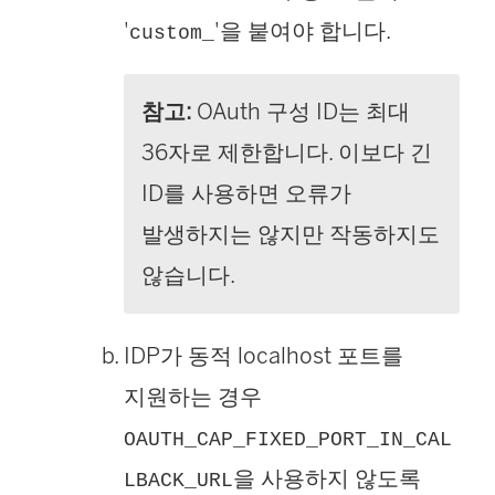
새
창
새
'
'을 붙여야 합니다.
custom_
창
에
창
에
서
에
참고:
OAuth 구성 ID는 최대
서
열
서
36자로 제한합니다. 이보다 긴
열
림
열
ID를 사용하면 오류가
림
)
림
발생하지는 않지만 작동하지도
)
)
않습니다.
IDP가 동적 localhost 포트를
지원하는 경우
OAUTH_CAP_FIXED_PORT_IN_CAL
을 사용하지 않도록
LBACK_URL