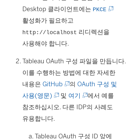
(
Desktop 클라이언트에는
PKCE
림
링
활성화가 필요하고
)
크
리디렉션을
http://localhost
가
사용해야 합니다.
새
Tableau OAuth 구성 파일을 만듭니다.
창
이를 수행하는 방법에 대한 자세한
에
(
내용은
GitHub
의
OAuth 구성 및
서
(
링
(
사용(영문)
및
여기
에서 예를
열
링
크
링
참조하십시오. 다른 IDP의 사례도
림
크
가
크
유용합니다.
)
가
새
가
Tableau OAuth 구성 ID 앞에