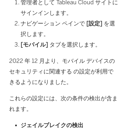
ィ
管理者として
Tableau Cloud
サイトに
ン
サインインします。
ド
ナビゲーション ペインで
[設定]
を選
ウ
択します。
で
[モバイル]
タブを選択します。
リ
2022 年 12 月
より、モバイル デバイスの
ン
セキュリティに関連する の設定が利用で
ク
きるようになりました。
が
開
これらの設定には、次の条件の検出が含ま
く
れます。
)
ジェイルブレイクの検出