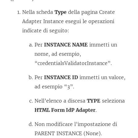
t
o
Nella scheda
Type
della pagina Create
i
Adapter Instance esegui le operazioni
n
indicate di seguito:
u
Per
INSTANCE NAME
immetti un
n
nome, ad esempio,
a
“credentialsValidatorInstance”.
n
u
Per
INSTANCE ID
immetti un valore,
o
ad esempio “3”.
v
Nell’elenco a discesa
TYPE
seleziona
a
HTML Form IdP Adapter
.
f
i
Non modificare l’impostazione di
n
PARENT INSTANCE (None).