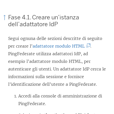
Fase 4.1. Creare un’istanza
dell’adattatore IdP
Segui ognuna delle sezioni descritte di seguito
(
per creare l’
adattatore modulo HTML
.
I
PingFederate utilizza adattatori IdP, ad
l
esempio l’adattatore modulo HTML, per
c
autenticare gli utenti. Un adattatore IdP cerca le
o
informazioni sulla sessione e fornisce
l
l’identificazione dell’utente a PingFederate.
l
Accedi alla console di amministrazione di
e
PingFederate.
g