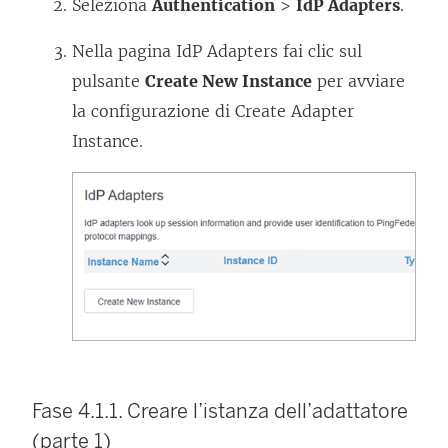
a
Seleziona
Authentication
>
IdP Adapters
.
m
Nella pagina IdP Adapters fai clic sul
e
pulsante
Create New Instance
per avviare
n
la configurazione di Create Adapter
t
Instance.
o
v
i
e
n
e
a
p
e
Fase 4.1.1. Creare l’istanza dell’adattatore
r
(parte 1)