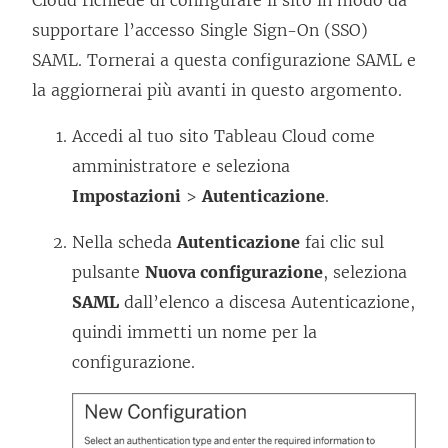
o
a
supportare l’accesso Single Sign-On (SSO)
v
p
SAML. Tornerai a questa configurazione SAML e
i
e
la aggiornerai più avanti in questo argomento.
e
r
n
Accedi al tuo sito
Tableau Cloud
come
t
e
amministratore e seleziona
o
a
Impostazioni
>
Autenticazione
.
i
p
n
Nella scheda
Autenticazione
fai clic sul
e
u
pulsante
Nuova configurazione
, seleziona
r
n
SAML
dall’elenco a discesa Autenticazione,
t
a
quindi immetti un nome per la
o
n
configurazione.
i
u
n
o
u