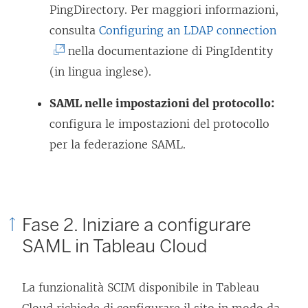
PingDirectory. Per maggiori informazioni,
l
(
consulta
Configuring an LDAP connection
l
I
nella documentazione di PingIdentity
e
l
(in lingua inglese).
g
c
a
SAML nelle impostazioni del protocollo:
o
m
configura le impostazioni del protocollo
l
e
per la federazione SAML.
l
n
e
t
g
o
a
Fase 2. Iniziare a configurare
v
m
SAML in Tableau Cloud
i
e
e
n
n
La funzionalità SCIM disponibile in Tableau
t
e
Cloud richiede di configurare il sito in modo da