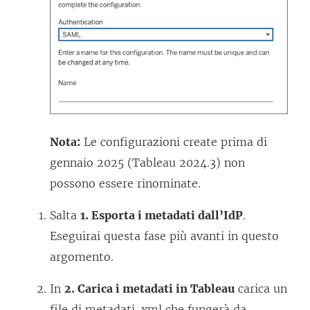
v
n
a
a
f
n
i
u
n
o
e
v
s
a
Nota:
Le configurazioni create prima di
t
f
gennaio 2025 (Tableau 2024.3) non
r
i
possono essere rinominate.
a
n
)
Salta
1. Esporta i metadati dall’IdP
.
e
Eseguirai questa fase più avanti in questo
s
argomento.
t
r
In
2. Carica i metadati in Tableau
carica un
a
file di metadati .xml che fungerà da