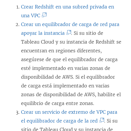
Crear Redshift en una subred privada en
(
una VPC
E
Crear un equilibrador de carga de red para
l
(
apoyar la instancia
. Si su sitio de
e
E
Tableau Cloud y su instancia de Redshift se
n
l
encuentran en regiones diferentes,
l
e
asegúrese de que el equilibrador de carga
a
n
esté implementado en varias zonas de
c
l
disponibilidad de AWS. Si el equilibrador
e
a
de carga está implementado en varias
s
c
zonas de disponibilidad de AWS, habilite el
e
e
equilibrio de carga entre zonas.
a
s
Crear un servicio de extremo de VPC para
b
e
(
el equilibrador de carga de la red
. Si su
r
a
E
sitio de Tableau Cloud y su instancia de