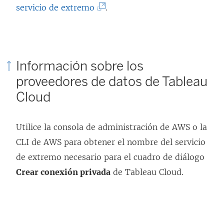
(
servicio de extremo
.
)
E
l
e
Información sobre los
n
proveedores de datos de Tableau
l
Cloud
a
c
Utilice la consola de administración de AWS o la
e
CLI de AWS para obtener el nombre del servicio
s
de extremo necesario para el cuadro de diálogo
e
Crear conexión privada
a
de Tableau Cloud.
b
r
e