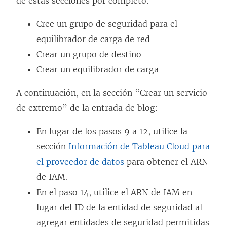
de estas secciones por completo:
e
v
s
Cree un grupo de seguridad para el
a
e
equilibrador de carga de red
)
a
Crear un grupo de destino
b
Crear un equilibrador de carga
r
A continuación, en la sección “Crear un servicio
e
de extremo” de la entrada de blog:
e
n
En lugar de los pasos 9 a 12, utilice la
u
sección
Información de Tableau Cloud para
n
el proveedor de datos
para obtener el ARN
a
de IAM.
v
En el paso 14, utilice el ARN de IAM en
e
lugar del ID de la entidad de seguridad al
n
agregar entidades de seguridad permitidas