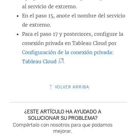
t
al servicio de extremo.
a
En el paso 15, anote el nombre del servicio
n
de extremo.
a
Para el paso 17 y posteriores, configure la
n
conexión privada en Tableau Cloud por
u
Configuración de la conexión privada:
e
(
Tableau Cloud
.
v
E
a
l
)
VOLVER ARRIBA
e
n
l
¿ESTE ARTÍCULO HA AYUDADO A
a
SOLUCIONAR SU PROBLEMA?
Compártalo con nosotros para que podamos
c
mejorar.
e