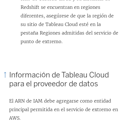
e
b
l
Redshift se encuentran en regiones
e
r
e
diferentes, asegúrese de que la región de
n
e
n
su sitio de Tableau Cloud esté en la
u
e
l
pestaña Regiones admitidas del servicio de
n
n
a
punto de extremo.
a
u
c
v
n
e
e
a
s
Información de Tableau Cloud
n
v
e
para el proveedor de datos
t
e
a
a
n
b
El ARN de IAM debe agregarse como entidad
n
t
r
principal permitida en el servicio de extremo en
a
a
e
AWS.
n
n
e
u
a
n