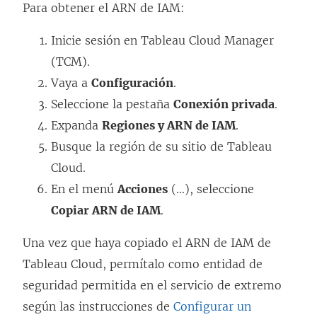
Para obtener el ARN de IAM:
e
n
u
v
u
n
Inicie sesión en Tableau Cloud Manager
a
e
a
(TCM).
)
v
v
Vaya a
Configuración
.
a
e
Seleccione la pestaña
Conexión privada
.
)
n
Expanda
Regiones y ARN de IAM
.
t
Busque la región de su sitio de Tableau
a
Cloud.
n
En el menú
Acciones
(...), seleccione
a
Copiar ARN de IAM
.
n
Una vez que haya copiado el ARN de IAM de
u
Tableau Cloud, permítalo como entidad de
e
seguridad permitida en el servicio de extremo
v
según las instrucciones de
Configurar un
a