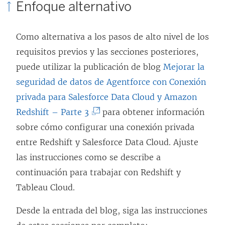
Enfoque alternativo
e
n
Como alternativa a los pasos de alto nivel de los
u
requisitos previos y las secciones posteriores,
n
puede utilizar la publicación de blog
Mejorar la
a
seguridad de datos de Agentforce con Conexión
v
privada para Salesforce Data Cloud y Amazon
e
(
Redshift – Parte 3
para obtener información
n
E
sobre cómo configurar una conexión privada
t
l
entre Redshift y Salesforce Data Cloud. Ajuste
a
e
las instrucciones como se describe a
n
n
continuación para trabajar con Redshift y
a
l
Tableau Cloud.
n
a
u
Desde la entrada del blog, siga las instrucciones
c
e