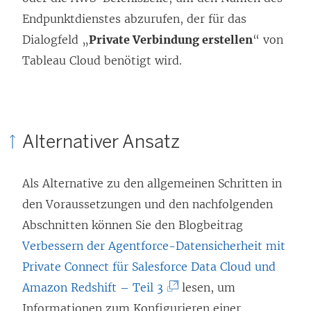
Endpunktdienstes abzurufen, der für das
n
Dialogfeld „
Private Verbindung erstellen
“ von
n
Tableau Cloud benötigt wird.
e
u
e
m
Alternativer Ansatz
F
e
Als Alternative zu den allgemeinen Schritten in
n
den Voraussetzungen und den nachfolgenden
s
Abschnitten können Sie den Blogbeitrag
t
Verbessern der Agentforce-Datensicherheit mit
e
Private Connect für Salesforce Data Cloud und
r
(
Amazon Redshift – Teil 3
lesen, um
g
L
Informationen zum Konfigurieren einer