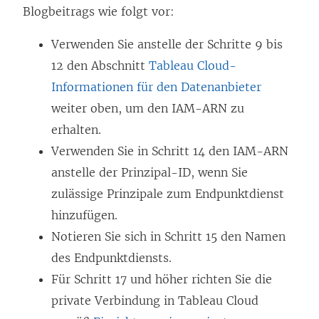
Blogbeitrags wie folgt vor:
e
n
Verwenden Sie anstelle der Schritte 9 bis
s
12 den Abschnitt
Tableau Cloud-
t
Informationen für den Datenanbieter
e
weiter oben, um den IAM-ARN zu
r
erhalten.
g
Verwenden Sie in Schritt 14 den IAM-ARN
e
anstelle der Prinzipal-ID, wenn Sie
ö
zulässige Prinzipale zum Endpunktdienst
f
hinzufügen.
f
Notieren Sie sich in Schritt 15 den Namen
n
des Endpunktdiensts.
e
Für Schritt 17 und höher richten Sie die
t
private Verbindung in Tableau Cloud
)