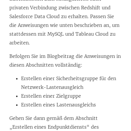
e
i
privaten Verbindung zwischen Redshift und
ö
n
Salesforce Data Cloud zu erhalten. Passen Sie
f
k
die Anweisungen wie unten beschrieben an, um
f
w
stattdessen mit MySQL und Tableau Cloud zu
n
i
arbeiten.
e
r
t
Befolgen Sie im Blogbeitrag die Anweisungen in
d
)
diesen Abschnitten vollständig:
i
n
Erstellen einer Sicherheitsgruppe für den
n
Netzwerk-Lastenausgleich
e
Erstellen einer Zielgruppe
u
Erstellen eines Lastenausgleichs
e
Gehen Sie dann gemäß dem Abschnitt
m
„Erstellen eines Endpunktdiensts“ des
F