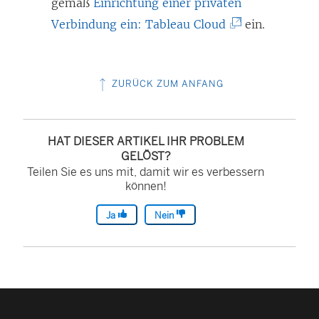
gemäß
Einrichtung einer privaten
(
Verbindung ein: Tableau Cloud
ein.
L
i
ZURÜCK ZUM ANFANG
n
k
w
HAT DIESER ARTIKEL IHR PROBLEM
i
GELÖST?
Teilen Sie es uns mit, damit wir es verbessern
r
können!
d
i
Ja
Nein
n
n
e
u