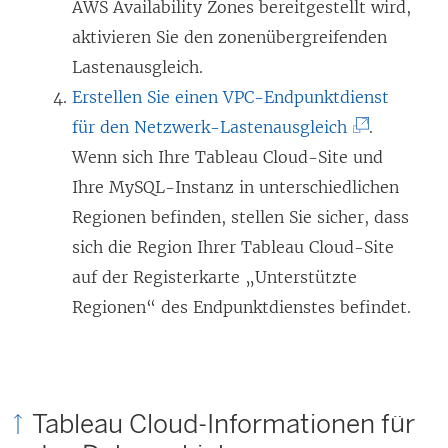
e
r
n
AWS Availability Zones bereitgestellt wird,
u
d
n
aktivieren Sie den zonenübergreifenden
e
i
e
Lastenausgleich.
m
n
u
Erstellen Sie einen VPC-Endpunktdienst
F
n
e
(
für den Netzwerk-Lastenausgleich
.
e
e
m
L
Wenn sich Ihre Tableau Cloud-Site und
n
u
F
i
Ihre MySQL-Instanz in unterschiedlichen
s
e
e
n
Regionen befinden, stellen Sie sicher, dass
t
m
n
k
sich die Region Ihrer Tableau Cloud-Site
e
F
s
w
auf der Registerkarte „Unterstützte
r
e
t
i
Regionen“ des Endpunktdienstes befindet.
g
n
e
r
e
s
r
d
ö
t
g
i
Tableau Cloud-Informationen für
f
e
e
n