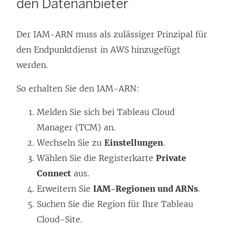
den Datenanbieter
f
r
ö
n
n
g
f
e
Der IAM-ARN muss als zulässiger Prinzipal für
e
e
f
u
den Endpunktdienst in AWS hinzugefügt
t
ö
n
e
werden.
)
f
e
m
f
t
F
So erhalten Sie den IAM-ARN:
n
)
e
e
n
Melden Sie sich bei Tableau Cloud
t
s
Manager (TCM) an.
)
t
Wechseln Sie zu
Einstellungen
.
e
Wählen Sie die Registerkarte
Private
r
Connect
aus.
g
Erweitern Sie
IAM-Regionen und ARNs
.
e
Suchen Sie die Region für Ihre Tableau
ö
Cloud-Site.