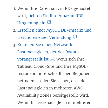
Wenn Ihre Datenbank in RDS gehostet
wird,
richten Sie Ihre Amazon RDS-
(
Umgebung ein
.
L
Erstellen einer MySQL DB-Instanz und
i
(
Herstellen einer Verbindung
n
L
Erstellen Sie einen Netzwerk-
k
i
Lastenausgleich, der der Instanz
w
(
n
vorangestellt ist
. Wenn sich Ihre
i
L
k
Tableau Cloud-Site und Ihre MySQL-
r
i
w
Instanz in unterschiedlichen Regionen
d
n
i
befinden, stellen Sie sicher, dass der
i
k
r
Lastenausgleich in mehreren AWS
n
w
d
Availability Zones bereitgestellt wird.
n
i
i
Wenn Ihr Lastenausgleich in mehreren