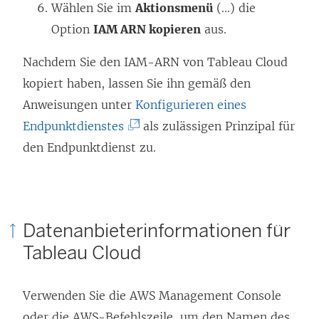
f
Wählen Sie im
Aktionsmenü
(...) die
f
Option
IAM ARN kopieren
aus.
n
Nachdem Sie den IAM-ARN von Tableau Cloud
e
kopiert haben, lassen Sie ihn gemäß den
t
Anweisungen unter
Konfigurieren eines
)
(
Endpunktdienstes
als zulässigen Prinzipal für
L
den Endpunktdienst zu.
i
n
k
Datenanbieterinformationen für
w
Tableau Cloud
i
r
Verwenden Sie die AWS Management Console
d
oder die AWS-Befehlszeile, um den Namen des
i