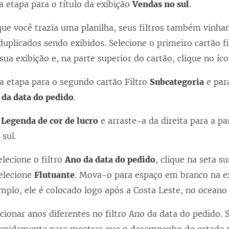
a etapa para o título da exibição
Vendas no sul
.
ue você trazia uma planilha, seus filtros também vinham
 duplicados sendo exibidos. Selecione o primeiro cartão f
 sua exibição e, na parte superior do cartão, clique no í
a etapa para o segundo cartão Filtro
Subcategoria
e par
 da data do pedido
.
m
Legenda de cor de lucro
e arraste-a da direita para a pa
sul.
elecione o filtro
Ano da data do pedido
, clique na seta s
selecione
Flutuante
. Mova-o para espaço em branco na e
plo, ele é colocado logo após a Costa Leste, no oceano 
cionar anos diferentes no filtro Ano da data do pedido.