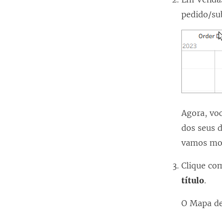
pedido/sub
Agora, voc
dos seus d
vamos mos
Clique co
título
.
O Mapa de 