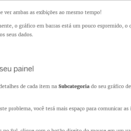
de ver ambas as exibições ao mesmo tempo!
mente, o gráfico em barras está um pouco espremido, o 
os seus dados.
seu painel
 detalhes de cada item na
Subcategoria
do seu gráfico de
este problema, você terá mais espaço para comunicar as
 no Sul, clique com o botão direito do mouse em um va