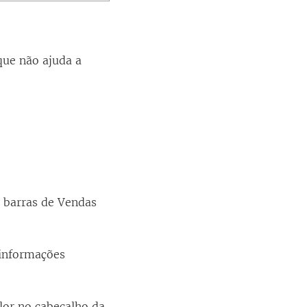
que não ajuda a
 barras de Vendas
 informações
lor no cabeçalho da