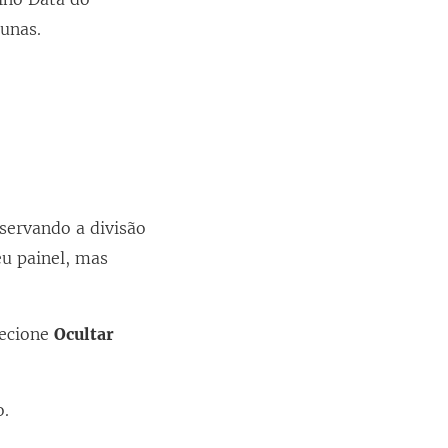
lunas.
servando a divisão
eu painel, mas
lecione
Ocultar
o.