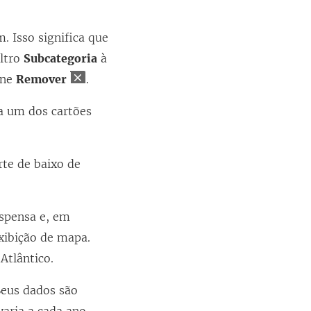
. Isso significa que
iltro
Subcategoria
à
cone
Remover
.
a um dos cartões
rte de baixo de
uspensa e, em
xibição de mapa.
Atlântico.
 Seus dados são