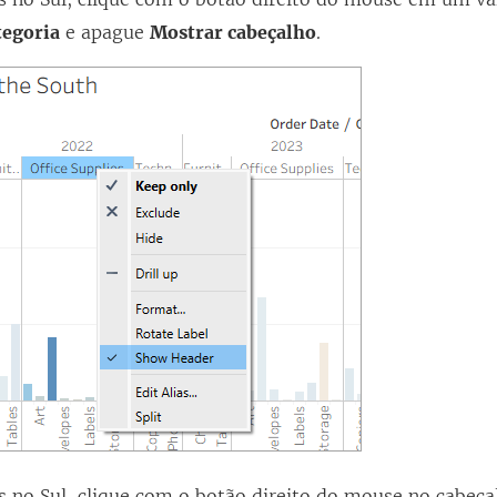
tegoria
e apague
Mostrar cabeçalho
.
 no Sul, clique com o botão direito do mouse no cabeça