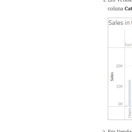
coluna
Ca
Em Vendas