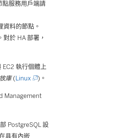
兩個節點服務用戶端請
門管理資料的節點。
序。對於 HA 部署，
 與 EC2 執行個體上
(
部存放庫
(
Linux
)。
連
d Management
結
在
新
stgreSQL 設
視
放庫在具有內嵌