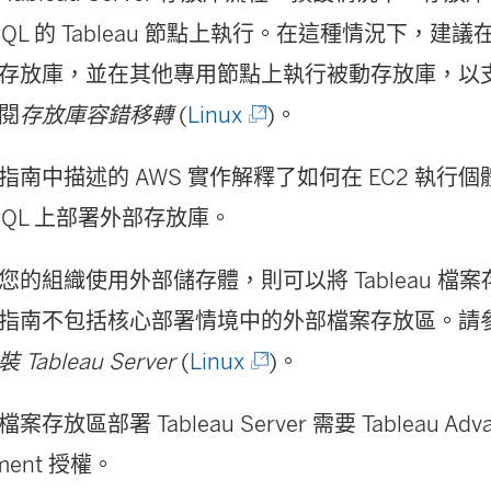
reSQL 的 Tableau 節點上執行。在這種情況下，建議在專
存放庫，並在其他專用節點上執行被動存放庫，以
(
閱
存放庫容錯移轉
(
Linux
)。
連
指南中描述的 AWS 實作解釋了如何在 EC2 執行
結
reSQL 上部署外部存放庫。
在
新
您的組織使用外部儲存體，則可以將 Tableau 檔
視
指南不包括核心部署情境中的外部檔案存放區。請
窗
(
Tableau Server
(
Linux
)。
開
連
存放區部署 Tableau Server 需要 Tableau Adva
啟
結
ment 授權。
)
在