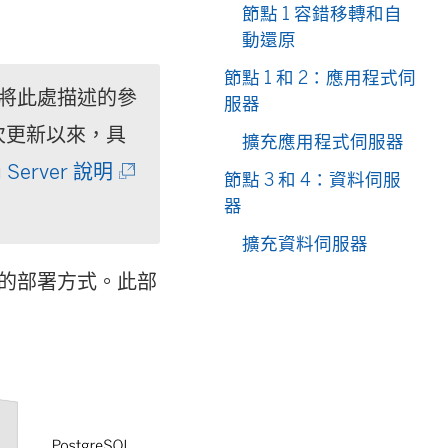
節點 1 容錯移轉和自
動還原
節點 1 和 2：應用程式伺
薦將此處描述的參
服器
自上次更新以來，具
擴充應用程式伺服器
(
u Server 說明
節點 3 和 4：資料伺服
器
連
結
擴充資料伺服器
構中的部署方式。此部
在
新
視
窗
開