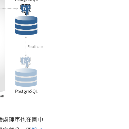
啟
)
援處理序也在圖中