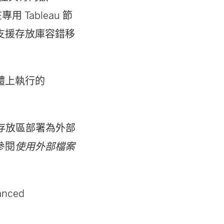
窗
用 Tableau 節
開
支援存放庫容錯移
啟
)
個體上執行的
案存放區部署為外部
參閱
使用外部檔案
nced