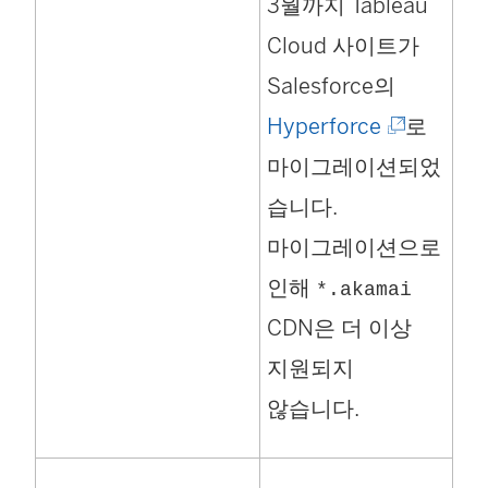
3월까지 Tableau
Cloud 사이트가
Salesforce의
(
Hyperforce
로
링
마이그레이션되었
크
습니다.
가
마이그레이션으로
새
인해
*.akamai
창
CDN은 더 이상
에
지원되지
서
않습니다.
열
림