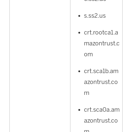
s.ss2.us
crt.rootca1.a
mazontrust.c
om
crt.sca1b.am
azontrust.co
m
crt.sca0a.am
azontrust.co
m