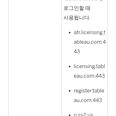
로그인할 때
사용됩니다.
atr.licensing.t
ableau.com:4
43
licensing.tabl
eau.com:443
register.table
au.com:443
o.ss2.us