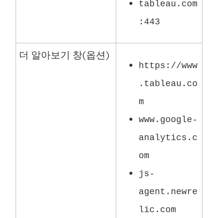
tableau.com
:443
더 알아보기 창(옵션)
https://www
.tableau.co
m
www.google-
analytics.c
om
js-
agent.newre
lic.com