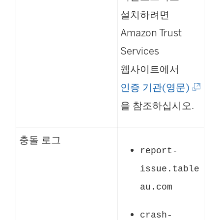
설치하려면
Amazon Trust
Services
웹사이트에서
(
인증 기관(영문)
링
을 참조하십시오.
크
충돌 로그
가
report-
새
issue.table
창
au.com
에
서
crash-