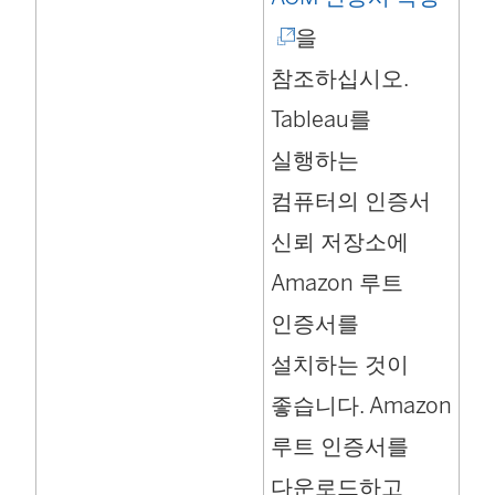
링
을
크
참조하십시오.
가
Tableau를
새
실행하는
창
컴퓨터의 인증서
에
신뢰 저장소에
서
Amazon 루트
열
인증서를
림
설치하는 것이
)
좋습니다. Amazon
루트 인증서를
다운로드하고