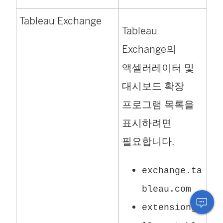
창
Tableau Exchange
Tableau
에
Exchange의
서
액셀러레이터 및
열
대시보드 확장
림
프로그램 목록을
)
표시하려면
필요합니다.
exchange.ta
bleau.com
extensionga