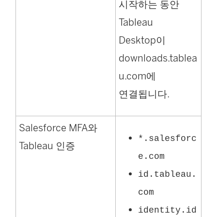
시작하는 동안
Tableau
Desktop이
downloads.tablea
u.com에
연결됩니다.
Salesforce MFA와
*.salesforc
Tableau 인증
e.com
id.tableau.
com
identity.id