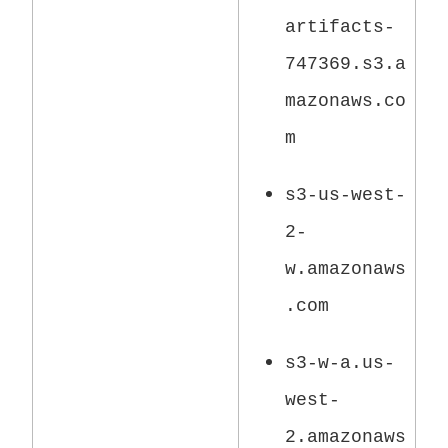
열
artifacts-
림
747369.s3.a
)
mazonaws.co
m
s3-us-west-
2-
w.amazonaws
.com
s3-w-a.us-
west-
2.amazonaws