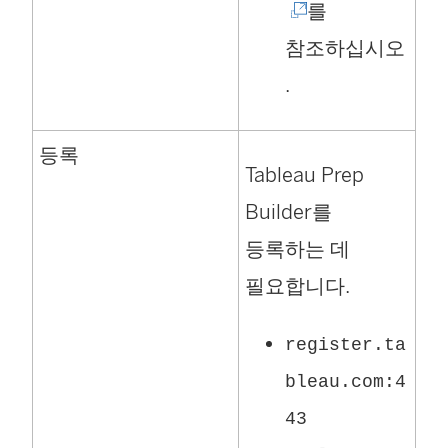
링
를
크
참조하십시오
가
.
새
등록
창
Tableau Prep
에
Builder를
서
등록하는 데
열
필요합니다.
림
)
register.ta
bleau.com:4
43